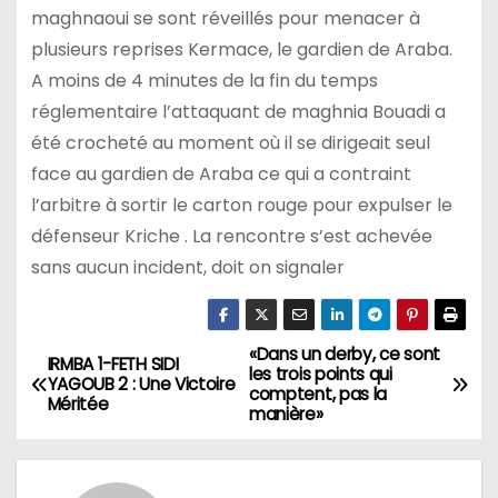
maghnaoui se sont réveillés pour menacer à
plusieurs reprises Kermace, le gardien de Araba.
A moins de 4 minutes de la fin du temps
réglementaire l’attaquant de maghnia Bouadi a
été crocheté au moment où il se dirigeait seul
face au gardien de Araba ce qui a contraint
l’arbitre à sortir le carton rouge pour expulser le
défenseur Kriche . La rencontre s’est achevée
sans aucun incident, doit on signaler
«Dans un derby, ce sont
N
IRMBA 1-FETH SIDI
les trois points qui
YAGOUB 2 : Une Victoire
comptent, pas la
a
Méritée
manière»
v