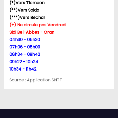
(*)Vers Tlemcen
a
(**)Vers Saida
r
(***)Vers Bechar
(+) Ne circule pas Vendredi
t
Sidi Bel-Abbes - Oran
i
04h30 - 05h30
07h06 - 08h09
c
08h34 - 09h42
l
09h22 - 10h24
10h34 - 11h42
e
Source : Application SNTF