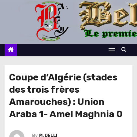
S
k
i
p
t
o
c
o
n
Coupe d’Algérie (stades
t
des trois frères
e
n
Amarouches) : Union
t
Araba 1- Amel Maghnia 0
By
M. DELLI