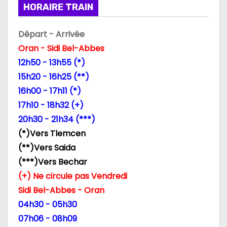
HORAIRE TRAIN
o
n
Départ - Arrivée
Oran - Sidi Bel-Abbes
d
12h50 - 13h55 (*)
e
15h20 - 16h25 (**)
16h00 - 17h11 (*)
l
17h10 - 18h32 (+)
’
20h30 - 21h34 (***)
(*)Vers Tlemcen
a
(**)Vers Saida
r
(***)Vers Bechar
(+) Ne circule pas Vendredi
t
Sidi Bel-Abbes - Oran
i
04h30 - 05h30
07h06 - 08h09
c