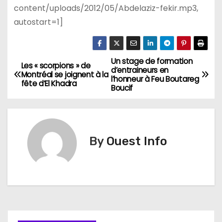
content/uploads/2012/05/Abdelaziz-fekir.mp3,
autostart=1]
Un stage de formation
N
Les « scorpions » de
d’entraineurs en
Montréal se joignent à la
l’honneur à Feu Boutareg
a
fête d’El Khadra
Boucif
v
i
By
Ouest Info
g
a
t
i