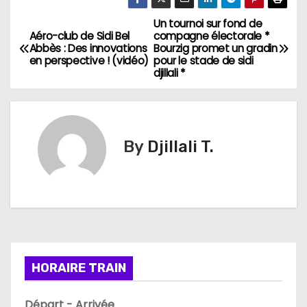
Un tournoi sur fond de
N
Aéro-club de Sidi Bel
compagne électorale *
Abbès : Des innovations
Bourzig promet un gradin
a
en perspective ! (vidéo)
pour le stade de sidi
djillali *
v
i
g
By
Djillali T.
a
t
i
o
HORAIRE TRAIN
n
Départ - Arrivée