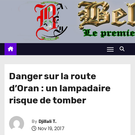
S
k
i
p
t
o
c
o
n
Danger sur la route
t
d’Oran : un lampadaire
e
n
risque de tomber
t
By
Djillali T.
Nov 19, 2017