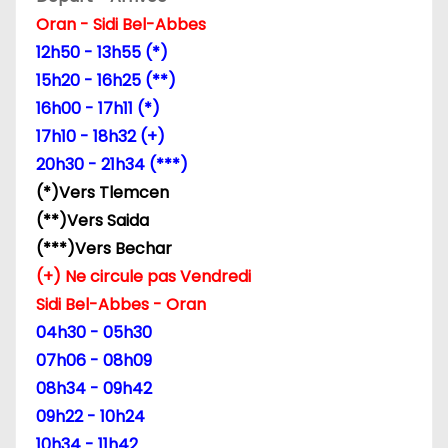
d
Oran - Sidi Bel-Abbes
12h50 - 13h55 (*)
e
15h20 - 16h25 (**)
l
16h00 - 17h11 (*)
17h10 - 18h32 (+)
’
20h30 - 21h34 (***)
a
(*)Vers Tlemcen
(**)Vers Saida
r
(***)Vers Bechar
t
(+) Ne circule pas Vendredi
Sidi Bel-Abbes - Oran
i
04h30 - 05h30
c
07h06 - 08h09
08h34 - 09h42
l
09h22 - 10h24
e
10h34 - 11h42