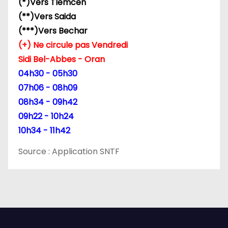
(*)Vers Tlemcen
(**)Vers Saida
r
(***)Vers Bechar
t
(+) Ne circule pas Vendredi
Sidi Bel-Abbes - Oran
i
04h30 - 05h30
c
07h06 - 08h09
08h34 - 09h42
l
09h22 - 10h24
e
10h34 - 11h42
Source : Application SNTF