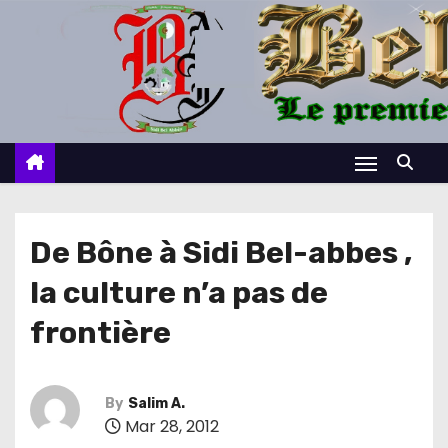
S
k
i
p
t
o
c
o
n
De Bône à Sidi Bel-abbes ,
t
la culture n’a pas de
e
n
frontière
t
By
Salim A.
Mar 28, 2012