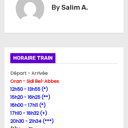
g
By
Salim A.
a
t
i
o
HORAIRE TRAIN
n
Départ - Arrivée
d
Oran - Sidi Bel-Abbes
12h50 - 13h55 (*)
e
15h20 - 16h25 (**)
l
16h00 - 17h11 (*)
17h10 - 18h32 (+)
’
20h30 - 21h34 (***)
a