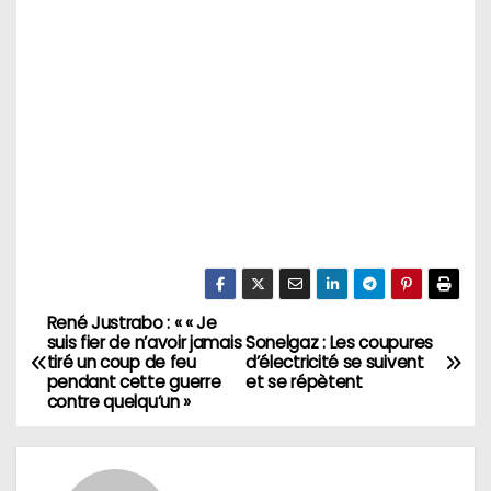
René Justrabo : « « Je
N
suis fier de n’avoir jamais
Sonelgaz : Les coupures
tiré un coup de feu
d’électricité se suivent
a
pendant cette guerre
et se répètent
contre quelqu’un »
v
i