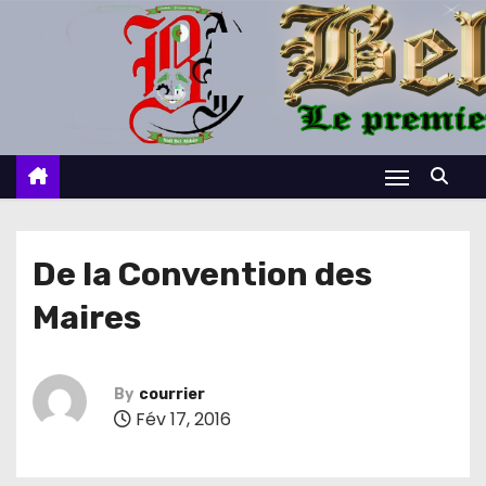
S
k
i
p
t
o
c
o
n
De la Convention des
t
Maires
e
n
t
By
courrier
Fév 17, 2016