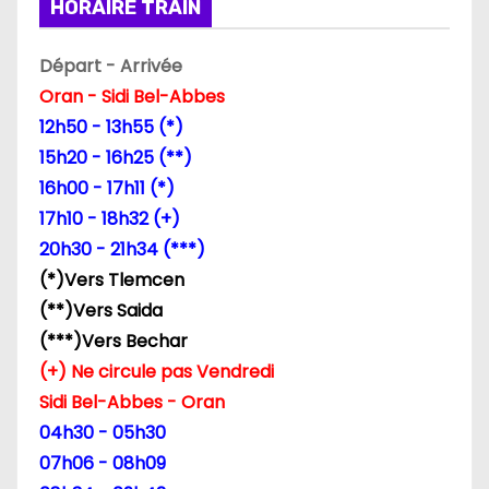
i
HORAIRE TRAIN
o
Départ - Arrivée
n
Oran - Sidi Bel-Abbes
12h50 - 13h55 (*)
d
15h20 - 16h25 (**)
e
16h00 - 17h11 (*)
17h10 - 18h32 (+)
l
20h30 - 21h34 (***)
’
(*)Vers Tlemcen
(**)Vers Saida
a
(***)Vers Bechar
r
(+) Ne circule pas Vendredi
Sidi Bel-Abbes - Oran
t
04h30 - 05h30
i
07h06 - 08h09