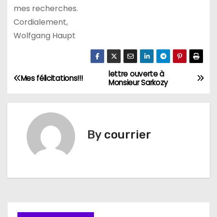
mes recherches.
Cordialement,
Wolfgang Haupt
lettre ouverte à
N
Mes félicitations!!!
Monsieur Sarkozy
a
v
By
courrier
i
g
a
t