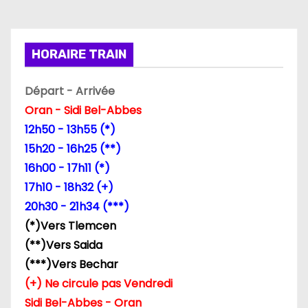
t
i
HORAIRE TRAIN
o
Départ - Arrivée
n
Oran - Sidi Bel-Abbes
d
12h50 - 13h55 (*)
15h20 - 16h25 (**)
e
16h00 - 17h11 (*)
l
17h10 - 18h32 (+)
20h30 - 21h34 (***)
’
(*)Vers Tlemcen
a
(**)Vers Saida
(***)Vers Bechar
r
(+) Ne circule pas Vendredi
t
Sidi Bel-Abbes - Oran