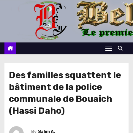
S
k
i
p
t
o
c
o
n
Des familles squattent le
t
bâtiment de la police
e
n
communale de Bouaich
t
(Hassi Daho)
By
Salim A.