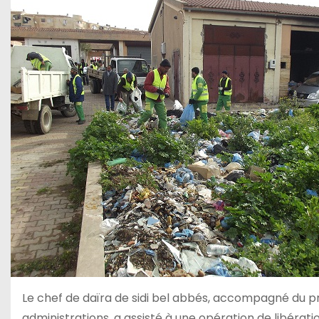
Le chef de daïra de sidi bel abbés, accompagné du p
administrations, a assisté à une opération de libéra