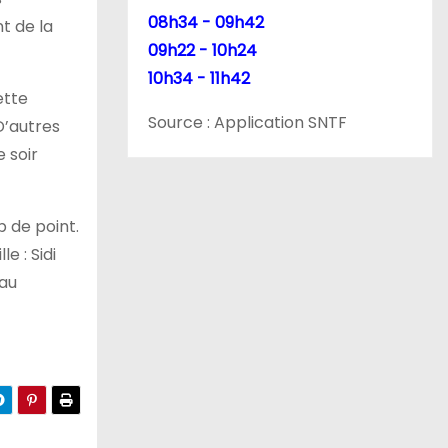
08h34 - 09h42
t de la
09h22 - 10h24
10h34 - 11h42
ette
Source : Application SNTF
D’autres
e soir
p de point.
e : Sidi
eau