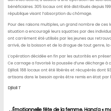
bénéficiaires. 305 locaux ont été distribués depuis 1
république visant l’absorption du chômage.
Pour des raisons multiples, un grand nombre de ces 
situation a encouragé leurs squattes par des individus
ont carrément été utilisés par les jeunes aux retrouva
arrivé, de la boisson et de la drogue de tout genre, l
L’opération décidée en fin par les autorités en présen
Ce carnage a favorisé la poussée d’une décharge à ciel
Djillali. 188 locaux ont été libérés et récupérés dont 9
artisans dans le besoin après être remis en état par l
Djilali T
Émotionnelle fête de la femme, Hana’a « m