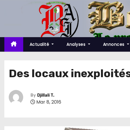
S
k
i
p
t
o
Actualité
Analyses
Annonces
c
o
n
Des locaux inexploité
t
e
n
By
Djillali T.
t
Mar 8, 2016