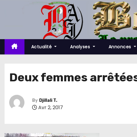
S
k
i
p
t
o
Actualité
Analyses
Annonces
c
o
n
Deux femmes arrêtées 
t
e
n
By
Djillali T.
t
Avr 2, 2017