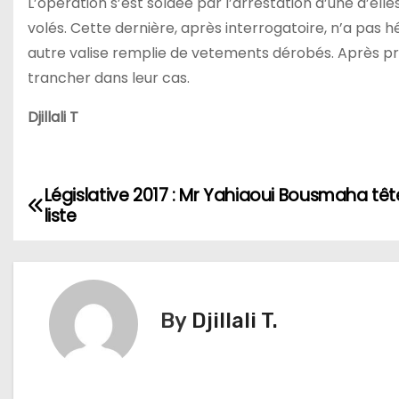
L’opération s’est soldée par l’arrestation d’une d’elles
volés. Cette dernière, après interrogatoire, n’a pas 
autre valise remplie de vetements dérobés. Après pr
trancher dans leur cas.
Djillali T
Législative 2017 : Mr Yahiaoui Bousmaha têt
N
liste
a
v
i
By
Djillali T.
g
a