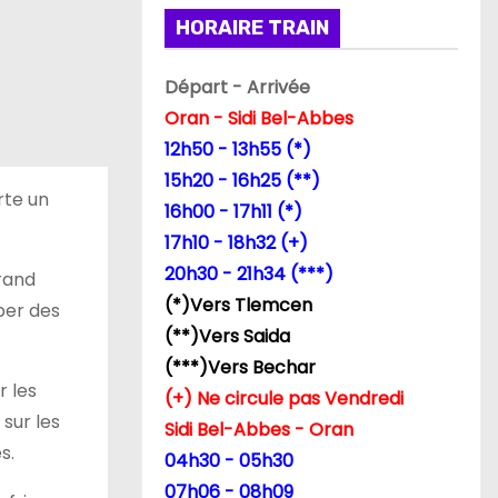
HORAIRE TRAIN
Départ - Arrivée
Oran - Sidi Bel-Abbes
12h50 - 13h55 (*)
15h20 - 16h25 (**)
rte un
16h00 - 17h11 (*)
17h10 - 18h32 (+)
20h30 - 21h34 (***)
rand
(*)Vers Tlemcen
ber des
(**)Vers Saida
(***)Vers Bechar
r les
(+) Ne circule pas Vendredi
sur les
Sidi Bel-Abbes - Oran
s.
04h30 - 05h30
07h06 - 08h09