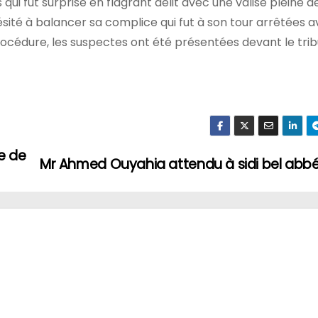
 qui fut surprise en flagrant délit avec une valise pleine d
hésité à balancer sa complice qui fut à son tour arrêtées 
océdure, les suspectes ont été présentées devant le tri
e de
Mr Ahmed Ouyahia attendu à sidi bel abb