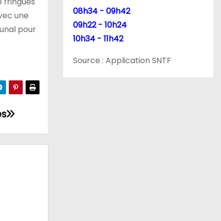
e fringues
08h34 - 09h42
avec une
09h22 - 10h24
bunal pour
10h34 - 11h42
Source : Application SNTF
és