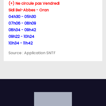
(+) Ne circule pas Vendredi
t
Sidi Bel-Abbes - Oran
i
04h30 - 05h30
07h06 - 08h09
c
08h34 - 09h42
l
09h22 - 10h24
10h34 - 11h42
e
Source : Application SNTF