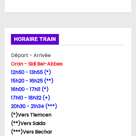
a
t
i
HORAIRE TRAIN
o
n
Départ - Arrivée
Oran - Sidi Bel-Abbes
d
12h50 - 13h55 (*)
e
15h20 - 16h25 (**)
16h00 - 17h11 (*)
l
17h10 - 18h32 (+)
’
20h30 - 21h34 (***)
(*)Vers Tlemcen
a
(**)Vers Saida
r
(***)Vers Bechar