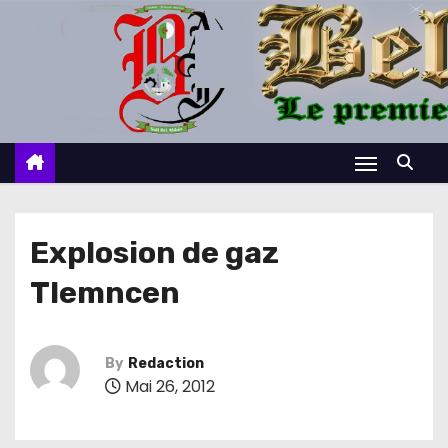
S
k
i
p
t
o
c
o
n
Explosion de gaz
t
Tlemncen
e
n
t
By
Redaction
Mai 26, 2012