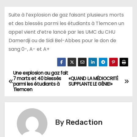
Suite à l’explosion de gaz faisant plusieurs morts
et des blessés parmi les étudiants à Tlemcen un
appel vient d’etre lancé par les UMC du CHU
Damerdji ou de Sidi Bel-Abbes pour le don de
sang 0-, A- et A+
Une explosion au gaz fait
N
7 morts et 40 blessés
«QUAND LA MÉDIOCRITÉ
parmi les étudiants à
SUPPLANTE LE GÉNIE!»
a
Tlemcen
v
i
By
Redaction
g