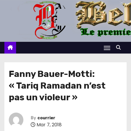
S
k
i
p
t
o
c
o
n
Fanny Bauer-Motti:
t
« Tariq Ramadan n’est
e
n
pas un violeur »
t
By
courrier
Mar 7, 2018