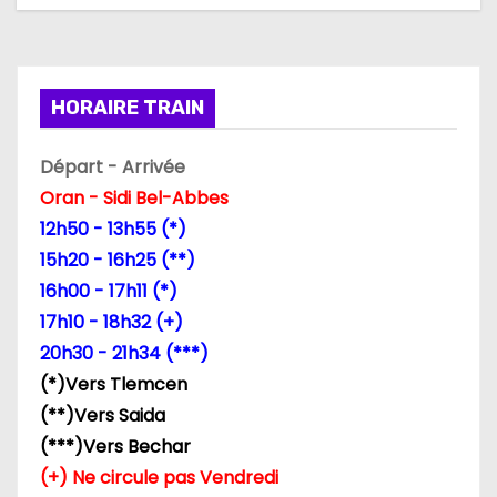
t
i
HORAIRE TRAIN
o
Départ - Arrivée
n
Oran - Sidi Bel-Abbes
d
12h50 - 13h55 (*)
15h20 - 16h25 (**)
e
16h00 - 17h11 (*)
l
17h10 - 18h32 (+)
20h30 - 21h34 (***)
’
(*)Vers Tlemcen
a
(**)Vers Saida
(***)Vers Bechar
r
(+) Ne circule pas Vendredi