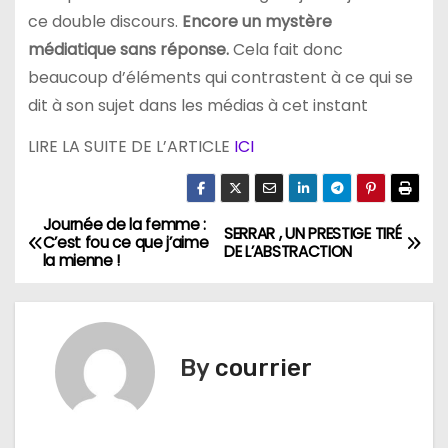
ce double discours.
Encore un mystère
médiatique sans réponse.
Cela fait donc
beaucoup d’éléments qui contrastent à ce qui se
dit à son sujet dans les médias à cet instant
LIRE LA SUITE DE L’ARTICLE
ICI
Journée de la femme :
N
SERRAR , UN PRESTIGE TIRÉ
C’est fou ce que j’aime
DE L’ABSTRACTION
la mienne !
a
v
i
By
courrier
g
a