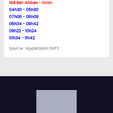
t
Sidi Bel-Abbes - Oran
04h30 - 05h30
i
07h06 - 08h09
c
08h34 - 09h42
09h22 - 10h24
l
10h34 - 11h42
e
Source : Application SNTF