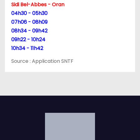
Sidi Bel-Abbes - Oran
i
04h30 - 05h30
c
07h06 - 08h09
08h34 - 09h42
l
09h22 - 10h24
e
10h34 - 11h42
Source : Application SNTF