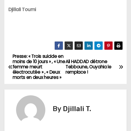
Djillali Toumi
Presse: « Trois suicide en
N
moins de 10 jours » , « Une
Ali HADDAD détrone
femme meurt
Tebboune, Ouyahia le
a
électrocutée » , « Deux
remplace !
morts en deux heures »
v
i
g
By
Djillali T.
a