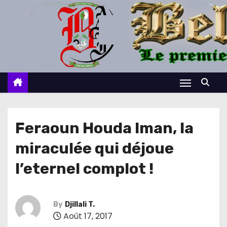
S
k
i
p
t
o
c
o
n
Feraoun Houda Iman, la
t
miraculée qui déjoue
e
n
l’eternel complot !
t
By
Djillali T.
Août 17, 2017