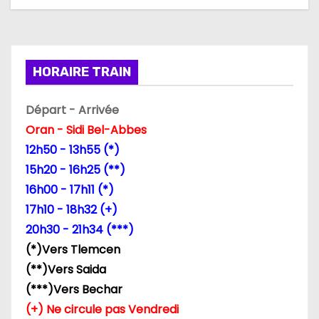
t
i
o
HORAIRE TRAIN
n
Départ - Arrivée
d
Oran - Sidi Bel-Abbes
12h50 - 13h55 (*)
e
15h20 - 16h25 (**)
l
16h00 - 17h11 (*)
17h10 - 18h32 (+)
’
20h30 - 21h34 (***)
a
(*)Vers Tlemcen
(**)Vers Saida
r
(***)Vers Bechar
t
(+) Ne circule pas Vendredi