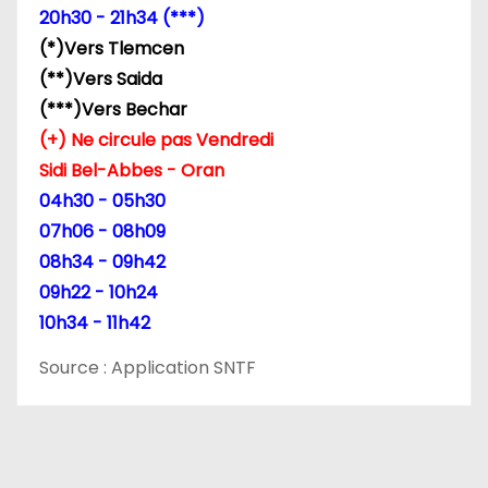
20h30 - 21h34 (***)
’
(*)Vers Tlemcen
a
(**)Vers Saida
(***)Vers Bechar
r
(+) Ne circule pas Vendredi
t
Sidi Bel-Abbes - Oran
04h30 - 05h30
i
07h06 - 08h09
c
08h34 - 09h42
09h22 - 10h24
l
10h34 - 11h42
e
Source : Application SNTF