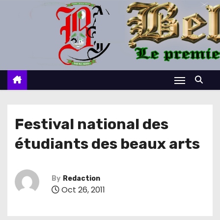
S
k
i
p
t
o
c
o
n
Festival national des
t
étudiants des beaux arts
e
n
t
By
Redaction
Oct 26, 2011