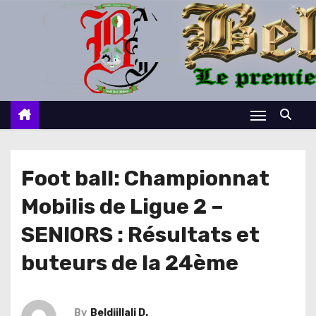
S
k
i
p
t
o
c
o
n
Foot ball: Championnat
t
Mobilis de Ligue 2 –
e
n
SENIORS : Résultats et
t
buteurs de la 24ème
By
Beldjillali D.