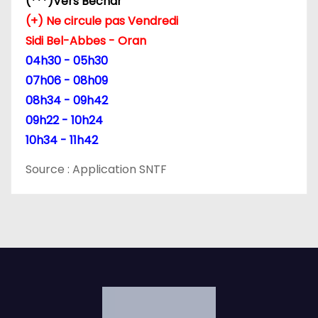
c
(***)Vers Bechar
(+) Ne circule pas Vendredi
l
Sidi Bel-Abbes - Oran
e
04h30 - 05h30
07h06 - 08h09
08h34 - 09h42
09h22 - 10h24
10h34 - 11h42
Source : Application SNTF