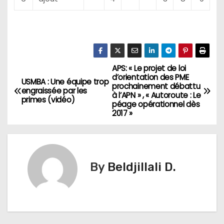
APS: « Le projet de loi
N
d’orientation des PME
USMBA : Une équipe trop
prochainement débattu
a
engraissée par les
à l’APN » , « Autoroute : Le
primes (vidéo)
péage opérationnel dès
v
2017 »
i
g
By
Beldjillali D.
a
t
i