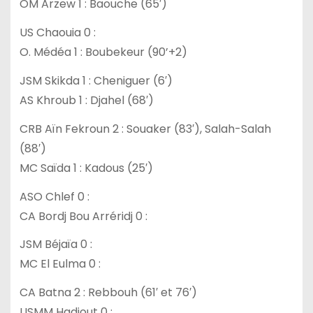
OM Arzew 1 : Baouche (65′)
US Chaouia 0 :
O. Médéa 1 : Boubekeur (90’+2)
JSM Skikda 1 : Cheniguer (6′)
AS Khroub 1 : Djahel (68′)
CRB Aïn Fekroun 2 : Souaker (83′), Salah-Salah
(88′)
MC Saïda 1 : Kadous (25′)
ASO Chlef 0 :
CA Bordj Bou Arréridj 0 :
JSM Béjaïa 0 :
MC El Eulma 0 :
CA Batna 2 : Rebbouh (61′ et 76′)
USMM Hadjout 0 :