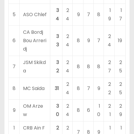
3
2
1
1
5
ASO Chlef
9
7
8
4
4
9
7
CA Bordj
3
2
2
6
Bou Arreri
8
9
7
19
3
4
4
dj
JSM Skikd
3
2
2
2
7
8
8
8
a
2
4
7
5
2
2
2
8
MC Saida
31
8
7
9
4
2
5
OM Arze
3
2
1
2
2
9
8
6
w
0
4
0
1
9
1
CRB Ain F
2
2
1
1
7
8
9