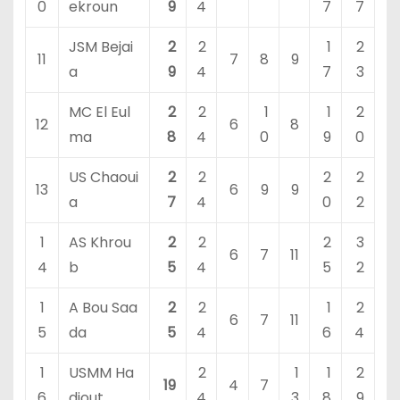
0
ekroun
9
4
7
7
JSM Bejai
2
2
1
2
11
7
8
9
a
9
4
7
3
MC El Eul
2
2
1
1
2
12
6
8
ma
8
4
0
9
0
US Chaoui
2
2
2
2
13
6
9
9
a
7
4
0
2
1
AS Khrou
2
2
2
3
6
7
11
4
b
5
4
5
2
1
A Bou Saa
2
2
1
2
6
7
11
5
da
5
4
6
4
1
USMM Ha
2
1
1
2
19
4
7
6
djout
4
3
8
9