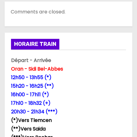
o
Comments are closed.
n
d
HORAIRE TRAIN
e
l
Départ - Arrivée
Oran - Sidi Bel-Abbes
’
12h50 - 13h55 (*)
a
15h20 - 16h25 (**)
16h00 - 17h11 (*)
r
17h10 - 18h32 (+)
t
20h30 - 21h34 (***)
(*)Vers Tlemcen
i
(**)Vers Saida