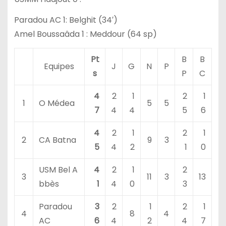
Paradou AC 1: Belghit (34′)
Amel Boussaâda 1 : Meddour (64 sp)
Pt
B
B
Equipes
J
G
N
P
s
P
C
4
2
1
2
1
1
O Médea
5
5
7
4
4
5
6
4
2
1
2
1
2
CA Batna
9
3
5
4
2
1
0
USM Bel A
4
2
1
2
3
11
3
13
bbès
1
4
0
3
Paradou
3
2
1
2
1
4
8
4
AC
6
4
2
4
7