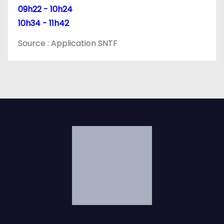
l
09h22 - 10h24
10h34 - 11h42
e
Source : Application SNTF