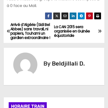
à 0 face au Mali.
Arrivé d’Algérie (Sidi Bel
N
La CAN 2015 sera
Abbes) sans travail, ni
organisée en Guinée
papiers, Touhami un
a
équatoriale
gardien extraordinaire !
v
i
By
Beldjillali D.
g
a
t
i
HORAIRE TRAIN