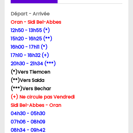
o
n
Départ - Arrivée
Oran - Sidi Bel-Abbes
d
12h50 - 13h55 (*)
e
15h20 - 16h25 (**)
16h00 - 17h11 (*)
l
17h10 - 18h32 (+)
’
20h30 - 21h34 (***)
(*)Vers Tlemcen
a
(**)Vers Saida
r
(***)Vers Bechar
(+) Ne circule pas Vendredi
t
Sidi Bel-Abbes - Oran
i
04h30 - 05h30
07h06 - 08h09
c
08h34 - 09h42