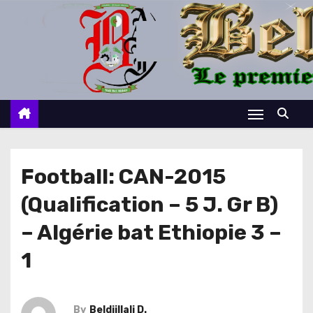
S
k
i
p
t
o
c
o
n
Football: CAN-2015
t
(Qualification – 5 J. Gr B)
e
n
– Algérie bat Ethiopie 3 –
t
1
By
Beldjillali D.