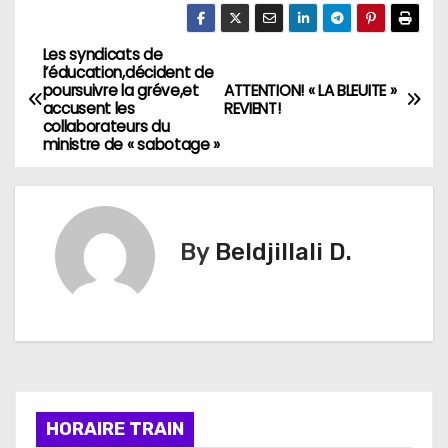
Les syndicats de
N
l’éducation,décident de
poursuivre la gréve,et
ATTENTION! « LA BLEUITE »
a
accusent les
REVIENT!
collaborateurs du
v
ministre de « sabotage »
i
g
By
Beldjillali D.
a
t
i
o
HORAIRE TRAIN
n