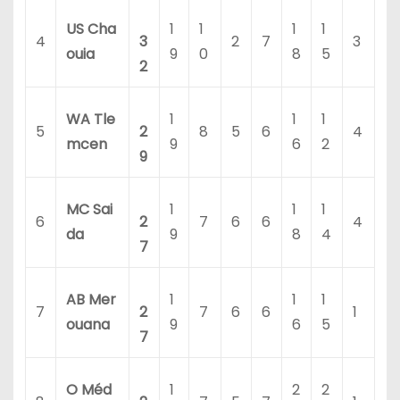
US Cha
1
1
1
1
4
3
2
7
3
ouia
9
0
8
5
2
WA Tle
1
1
1
5
2
8
5
6
4
mcen
9
6
2
9
MC Sai
1
1
1
6
2
7
6
6
4
da
9
8
4
7
AB Mer
1
1
1
7
2
7
6
6
1
ouana
9
6
5
7
O Méd
1
2
2