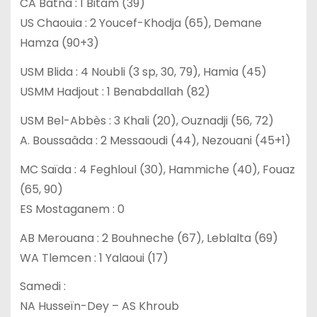
CA Batna : 1 Bitam (39)
US Chaouia : 2 Youcef-Khodja (65), Demane
Hamza (90+3)
USM Blida : 4 Noubli (3 sp, 30, 79), Hamia (45)
USMM Hadjout : 1 Benabdallah (82)
USM Bel-Abbès : 3 Khali (20), Ouznadji (56, 72)
A. Boussaâda : 2 Messaoudi (44), Nezouani (45+1)
MC Saïda : 4 Feghloul (30), Hammiche (40), Fouaz
(65, 90)
ES Mostaganem : 0
AB Merouana : 2 Bouhneche (67), Leblalta (69)
WA Tlemcen : 1 Yalaoui (17)
Samedi :
NA Husseïn-Dey – AS Khroub