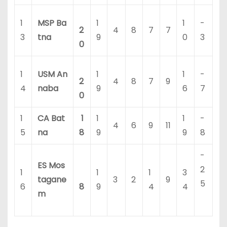
1
MSP Ba
1
1
-
2
4
8
7
7
3
tna
9
0
3
0
1
USM An
1
1
-
2
4
8
7
9
4
naba
9
6
7
0
1
CA Bat
1
1
1
-
4
6
9
11
5
na
8
9
9
8
-
ES Mos
2
1
1
1
3
tagane
3
2
9
5
6
8
9
4
4
m