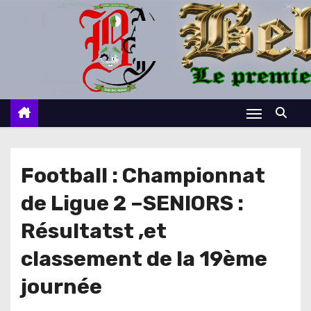
S
k
i
p
t
o
c
o
n
Football : Championnat
t
de Ligue 2 –SENIORS :
e
n
Résultatst ,et
t
classement de la 19ème
journée