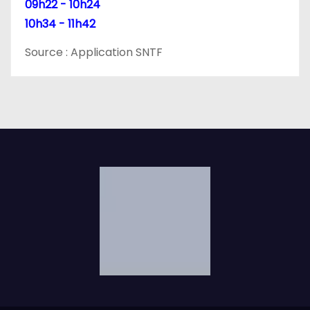
e
09h22 - 10h24
10h34 - 11h42
Source : Application SNTF