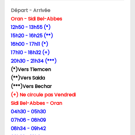
d
Départ - Arrivée
Oran - Sidi Bel-Abbes
e
12h50 - 13h55 (*)
l
15h20 - 16h25 (**)
16h00 - 17h11 (*)
’
17h10 - 18h32 (+)
a
20h30 - 21h34 (***)
(*)Vers Tlemcen
r
(**)Vers Saida
t
(***)Vers Bechar
(+) Ne circule pas Vendredi
i
Sidi Bel-Abbes - Oran
c
04h30 - 05h30
07h06 - 08h09
l
08h34 - 09h42