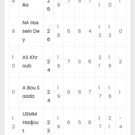
8
2
7
5
7
1
éa
9
1
0
6
NA Hus
1
1
1
9
sein De
2
6
8
4
0
8
3
3
y
6
1
AS Khr
1
2
1
2
7
3
8
2
0
oub
8
1
9
4
A Bou S
1
1
1
11
2
6
6
7
1
aada
9
7
6
4
USMM
1
1
1
2
-
Hadjou
2
6
5
8
2
9
7
1
4
t
3