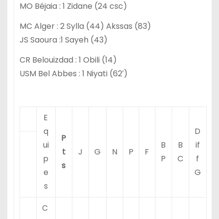
MO Béjaia : 1 Zidane (24 csc)
MC Alger : 2 Sylla (44) Akssas (83)
JS Saoura :1 Sayeh (43)
CR Belouizdad : 1 Obili (14)
USM Bel Abbes : 1 Niyati (62′)
E
q
D
P
ui
B
B
if
t
J
G
N
P
F
p
P
C
f
s
e
G
s
C