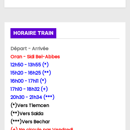
a
t
i
HORAIRE TRAIN
o
Départ - Arrivée
n
Oran - Sidi Bel-Abbes
d
12h50 - 13h55 (*)
15h20 - 16h25 (**)
e
16h00 - 17h11 (*)
l
17h10 - 18h32 (+)
20h30 - 21h34 (***)
’
(*)Vers Tlemcen
a
(**)Vers Saida
(***)Vers Bechar
r
(+) Ne circule pas Vendredi