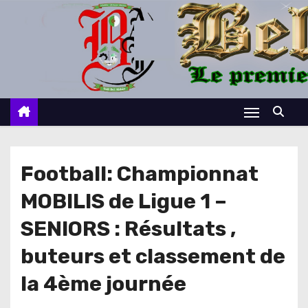
S
k
i
p
t
o
c
o
n
Football: Championnat
t
MOBILIS de Ligue 1 –
e
n
SENIORS : Résultats ,
t
buteurs et classement de
la 4ème journée