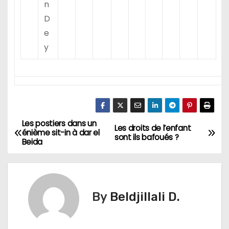
n
D
e
y
Les postiers dans un
N
Les droits de l’enfant
énième sit-in à dar el
sont ils bafoués ?
Beida
a
v
i
By
Beldjillali D.
g