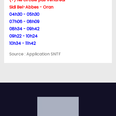
t
Sidi Bel-Abbes - Oran
04h30 - 05h30
i
07h06 - 08h09
c
08h34 - 09h42
09h22 - 10h24
l
10h34 - 11h42
e
Source : Application SNTF