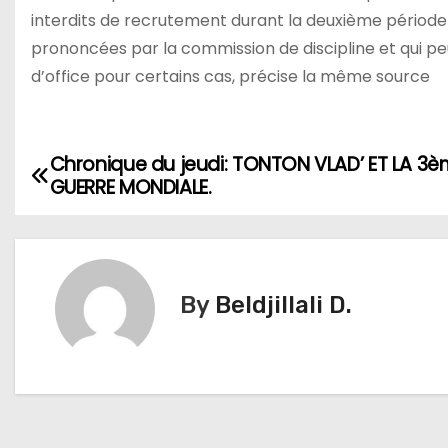
interdits de recrutement durant la deuxième période
prononcées par la commission de discipline et qui peuv
d’office pour certains cas, précise la même source
Chronique du jeudi: TONTON VLAD’ ET LA 3
N
GUERRE MONDIALE.
a
v
i
By
Beldjillali D.
g
a
t