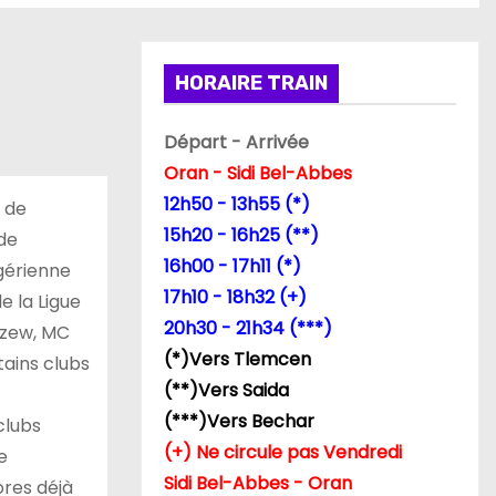
HORAIRE TRAIN
Départ - Arrivée
Oran - Sidi Bel-Abbes
12h50 - 13h55 (*)
e de
15h20 - 16h25 (**)
 de
16h00 - 17h11 (*)
lgérienne
17h10 - 18h32 (+)
e la Ligue
20h30 - 21h34 (***)
rzew, MC
(*)Vers Tlemcen
tains clubs
(**)Vers Saida
(***)Vers Bechar
clubs
(+) Ne circule pas Vendredi
e
Sidi Bel-Abbes - Oran
ores déjà