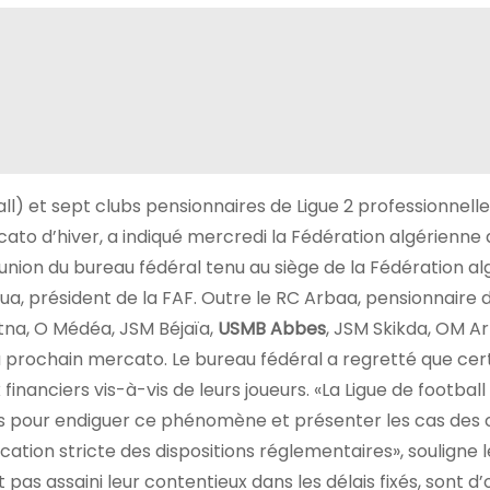
all) et sept clubs pensionnaires de Ligue 2 professionnell
cato d’hiver, a indiqué mercredi la Fédération algérienne
réunion du bureau fédéral tenu au siège de la Fédération a
, président de la FAF. Outre le RC Arbaa, pensionnaire d
atna, O Médéa, JSM Béjaïa,
USMB Abbes
, JSM Skikda, OM A
u prochain mercato. Le bureau fédéral a regretté que cer
inanciers vis-à-vis de leurs joueurs. «La Ligue de football
s pour endiguer ce phénomène et présenter les cas des 
ication stricte des dispositions réglementaires», souligne l
as assaini leur contentieux dans les délais fixés, sont d’