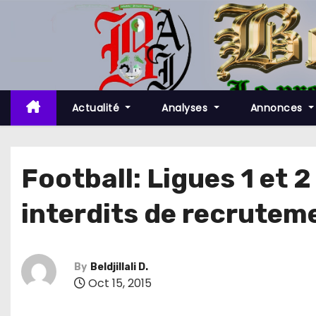
S
k
i
p
t
o
Actualité
Analyses
Annonces
c
o
n
Football: Ligues 1 et 
t
interdits de recrutem
e
n
t
By
Beldjillali D.
Oct 15, 2015