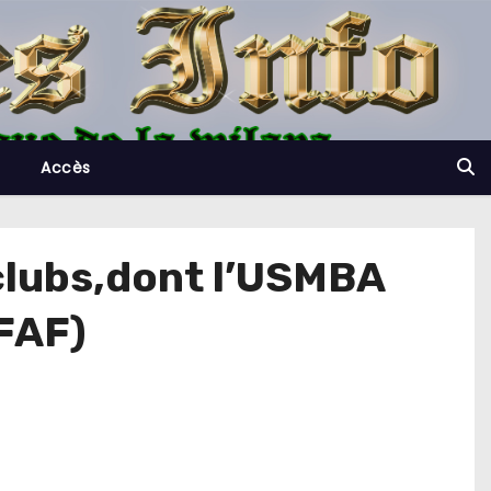
Accès
t clubs,dont l’USMBA
(FAF)