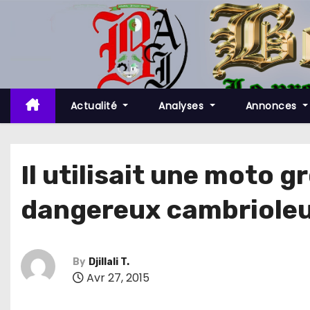
S
k
i
p
t
o
Actualité
Analyses
Annonces
c
o
n
Il utilisait une moto g
t
dangereux cambrioleu
e
n
t
By
Djillali T.
Avr 27, 2015