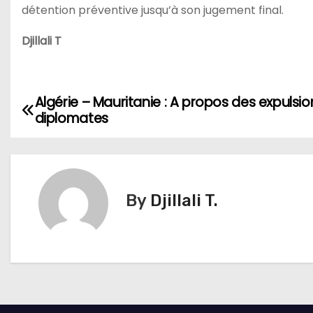
détention préventive jusqu’à son jugement final.
Djillali T
Algérie – Mauritanie : A propos des expulsi
N
diplomates
a
v
i
By
Djillali T.
g
a
t