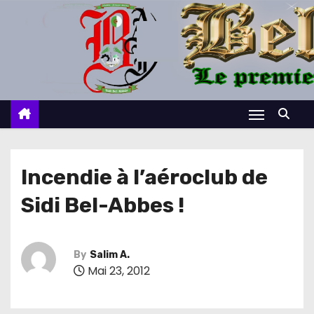
S
k
i
p
t
o
c
o
n
Incendie à l’aéroclub de
t
Sidi Bel-Abbes !
e
n
t
By
Salim A.
Mai 23, 2012