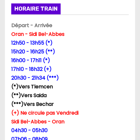
n
HORAIRE TRAIN
d
Départ - Arrivée
e
Oran - Sidi Bel-Abbes
l
12h50 - 13h55 (*)
15h20 - 16h25 (**)
’
16h00 - 17h11 (*)
a
17h10 - 18h32 (+)
20h30 - 21h34 (***)
r
(*)Vers Tlemcen
t
(**)Vers Saida
(***)Vers Bechar
i
(+) Ne circule pas Vendredi
c
Sidi Bel-Abbes - Oran
04h30 - 05h30
l
07h06 - 08h09