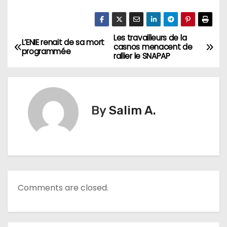
Les travailleurs de la
N
L’ENIE renait de sa mort
casnos menacent de
programmée
rallier le SNAPAP
a
v
i
By
Salim A.
g
a
t
Comments are closed.
i
o