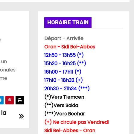
HORAIRE TRAIN
Départ - Arrivée
e
Oran - Sidi Bel-Abbes
12h50 - 13h55 (*)
 un
15h20 - 16h25 (**)
ionales
16h00 - 17h11 (*)
ême
17h10 - 18h32 (+)
20h30 - 21h34 (***)
(*)Vers Tlemcen
(**)Vers Saida
 la
(***)Vers Bechar
(+) Ne circule pas Vendredi
Sidi Bel-Abbes - Oran