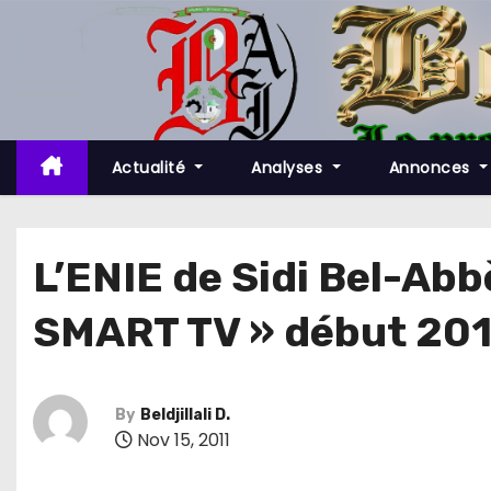
S
k
i
p
t
o
Actualité
Analyses
Annonces
c
o
n
L’ENIE de Sidi Bel-Abb
t
SMART TV » début 20
e
n
t
By
Beldjillali D.
Nov 15, 2011