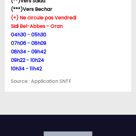
a
(**)Vers Saida
(***)Vers Bechar
r
(+) Ne circule pas Vendredi
t
Sidi Bel-Abbes - Oran
04h30 - 05h30
i
07h06 - 08h09
c
08h34 - 09h42
09h22 - 10h24
l
10h34 - 11h42
e
Source : Application SNTF