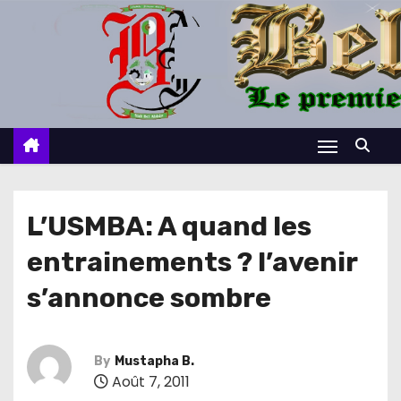
S
k
i
p
t
o
c
o
n
L’USMBA: A quand les
t
entrainements ? l’avenir
e
n
s’annonce sombre
t
By
Mustapha B.
Août 7, 2011