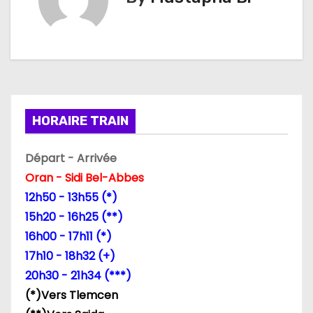
g
a
t
i
HORAIRE TRAIN
o
Départ - Arrivée
n
Oran - Sidi Bel-Abbes
d
12h50 - 13h55 (*)
15h20 - 16h25 (**)
e
16h00 - 17h11 (*)
l
17h10 - 18h32 (+)
20h30 - 21h34 (***)
’
(*)Vers Tlemcen