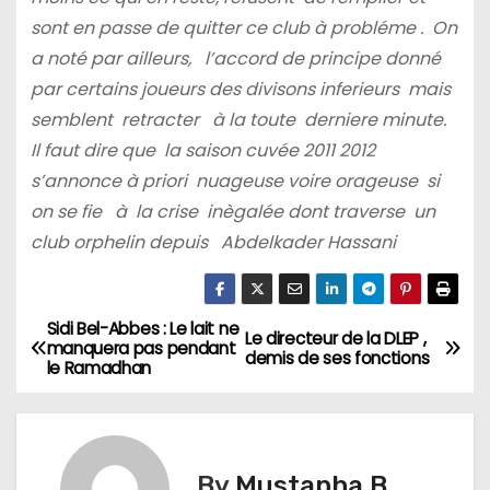
sont en passe de quitter ce club à probléme . On
a noté par ailleurs, l’accord de principe donné
par certains joueurs des divisons inferieurs mais
semblent retracter à la toute derniere minute.
Il faut dire que la saison cuvée 2011 2012
s’annonce à priori nuageuse voire orageuse si
on se fie à la crise inègalée dont traverse un
club orphelin depuis Abdelkader Hassani
Sidi Bel-Abbes : Le lait ne
N
Le directeur de la DLEP ,
manquera pas pendant
demis de ses fonctions
le Ramadhan
a
v
i
By
Mustapha B.