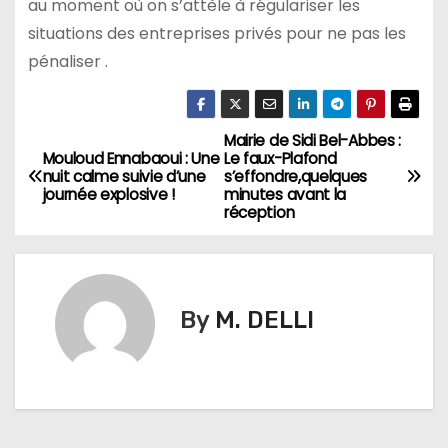
au moment où on s’attèle à régulariser les
situations des entreprises privés pour ne pas les
pénaliser .
Mairie de Sidi Bel-Abbes :
N
Mouloud Ennabaoui : Une
Le faux-Plafond
nuit calme suivie d’une
s’effondre,quelques
a
journée explosive !
minutes avant la
réception
v
i
g
By
M. DELLI
a
t
i