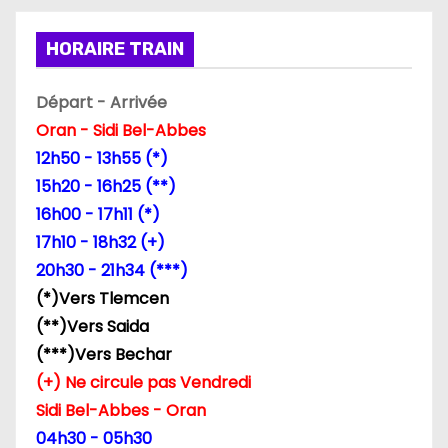
o
HORAIRE TRAIN
n
Départ - Arrivée
d
Oran - Sidi Bel-Abbes
12h50 - 13h55 (*)
e
15h20 - 16h25 (**)
l
16h00 - 17h11 (*)
17h10 - 18h32 (+)
’
20h30 - 21h34 (***)
a
(*)Vers Tlemcen
(**)Vers Saida
r
(***)Vers Bechar
t
(+) Ne circule pas Vendredi
Sidi Bel-Abbes - Oran
i
04h30 - 05h30