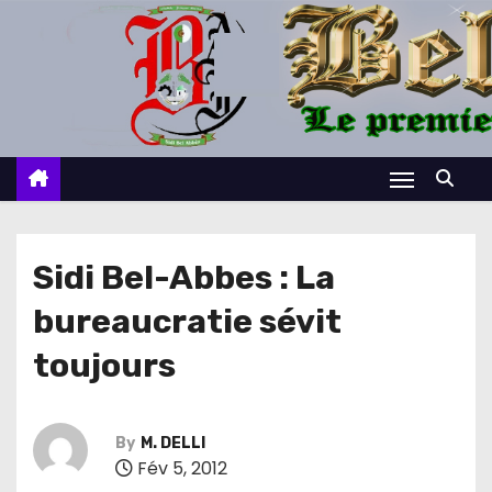
S
k
i
p
t
o
c
o
n
Sidi Bel-Abbes : La
t
bureaucratie sévit
e
n
toujours
t
By
M. DELLI
Fév 5, 2012