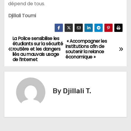
dépend de tous.
Djillali Toumi
La Police sensibilise les
N
« Accompagner les
étudiants sur la sécurité
institutions afin de
routière et les dangers
a
soutenir la relance
liés au mauvais usage
économique »
de l’Internet
v
i
g
By
Djillali T.
a
t
i