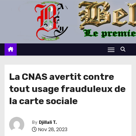
S
k
i
p
t
o
c
o
n
La CNAS avertit contre
t
tout usage frauduleux de
e
n
la carte sociale
t
By
Djillali T.
Nov 28, 2023