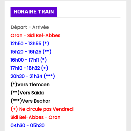
o
HORAIRE TRAIN
n
Départ - Arrivée
d
Oran - Sidi Bel-Abbes
12h50 - 13h55 (*)
e
15h20 - 16h25 (**)
l
16h00 - 17h11 (*)
17h10 - 18h32 (+)
’
20h30 - 21h34 (***)
a
(*)Vers Tlemcen
(**)Vers Saida
r
(***)Vers Bechar
t
(+) Ne circule pas Vendredi
Sidi Bel-Abbes - Oran
i
04h30 - 05h30