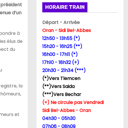
président
HORAIRE TRAIN
tenue d’un
Départ - Arrivée
Oran - Sidi Bel-Abbes
répondre à
12h50 - 13h55 (*)
les élus de
15h20 - 16h25 (**)
spect du
16h00 - 17h11 (*)
17h10 - 18h32 (+)
u
20h30 - 21h34 (***)
(*)Vers Tlemcen
egistre, la
(**)Vers Saida
 chômeurs,
(***)Vers Bechar
(+) Ne circule pas Vendredi
Sidi Bel-Abbes - Oran
ômeurs et
04h30 - 05h30
07h06 - 08h09