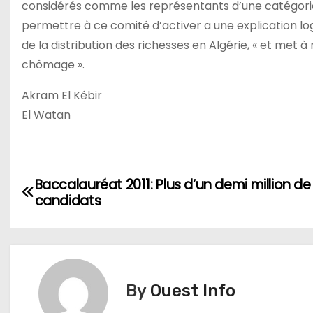
considérés comme les représentants d’une catégorie 
permettre à ce comité d’activer a une explication log
de la distribution des richesses en Algérie, « et met à
chômage ».
Akram El Kébir
El Watan
N
Baccalauréat 2011: Plus d’un demi million de
candidats
a
v
i
By
Ouest Info
g