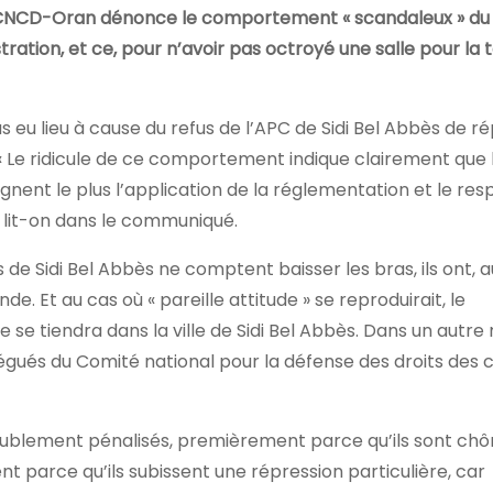
 CNCD-Oran dénonce le comportement « scandaleux » du 
stration, et ce, pour n’avoir pas octroyé une salle pour la 
pas eu lieu à cause du refus de l’APC de Sidi Bel Abbès de 
. « Le ridicule de ce comportement indique clairement que 
aignent le plus l’application de la réglementation et le re
», lit-on dans le communiqué.
ts de Sidi Bel Abbès ne comptent baisser les bras, ils ont, a
. Et au cas où « pareille attitude » se reproduirait, le
tiendra dans la ville de Sidi Bel Abbès. Dans un autre r
égués du Comité national pour la défense des droits des
ublement pénalisés, premièrement parce qu’ils sont ch
t parce qu’ils subissent une répression particulière, car