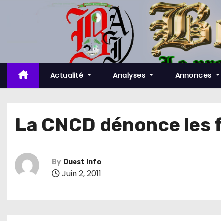
S
k
i
p
t
o
Actualité
Analyses
Annonces
c
o
n
La CNCD dénonce les 
t
e
n
By
Ouest Info
t
Juin 2, 2011