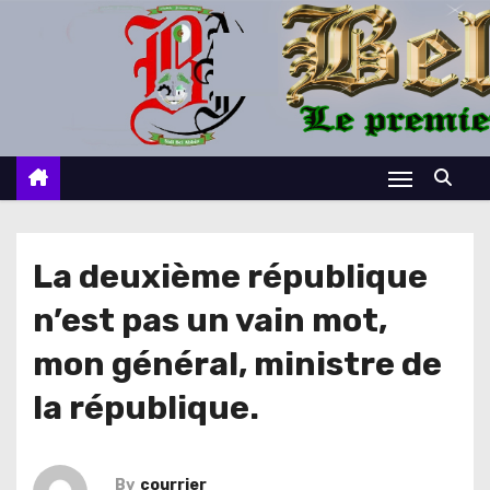
S
k
i
p
t
o
c
o
n
La deuxième république
t
n’est pas un vain mot,
e
n
mon général, ministre de
t
la république.
By
courrier