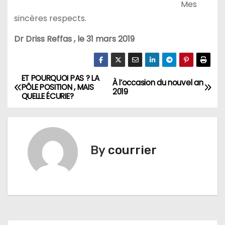
Mes
sincères respects.
Dr Driss Reffas , le 31 mars 2019
ET POURQUOI PAS ? LA
N
À l’occasion du nouvel an
PÔLE POSITION , MAIS
2019
QUELLE ÉCURIE?
a
v
i
By
courrier
g
a
t