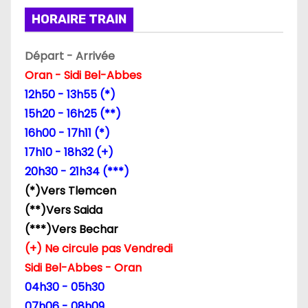
i
HORAIRE TRAIN
o
Départ - Arrivée
n
Oran - Sidi Bel-Abbes
d
12h50 - 13h55 (*)
15h20 - 16h25 (**)
e
16h00 - 17h11 (*)
l
17h10 - 18h32 (+)
20h30 - 21h34 (***)
’
(*)Vers Tlemcen
a
(**)Vers Saida
(***)Vers Bechar
r
(+) Ne circule pas Vendredi
t
Sidi Bel-Abbes - Oran
04h30 - 05h30
i
07h06 - 08h09