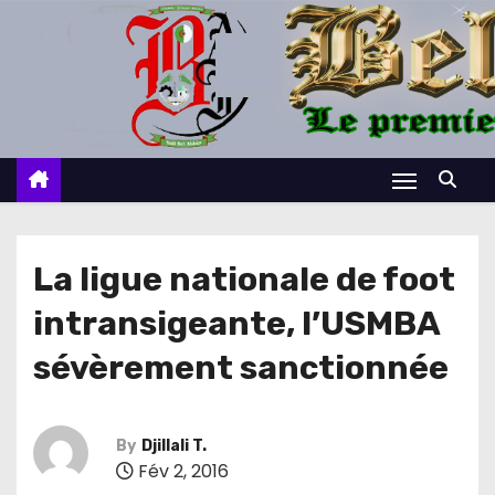
S
k
i
p
t
o
c
o
n
La ligue nationale de foot
t
intransigeante, l’USMBA
e
n
sévèrement sanctionnée
t
By
Djillali T.
Fév 2, 2016