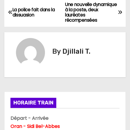
Une nouvelle dynamique
N
La police fait dans la
à la poste, deux
dissuasion
lauréates
a
récompensées
v
i
By
Djillali T.
g
a
t
i
HORAIRE TRAIN
o
n
Départ - Arrivée
Oran - Sidi Bel-Abbes
d