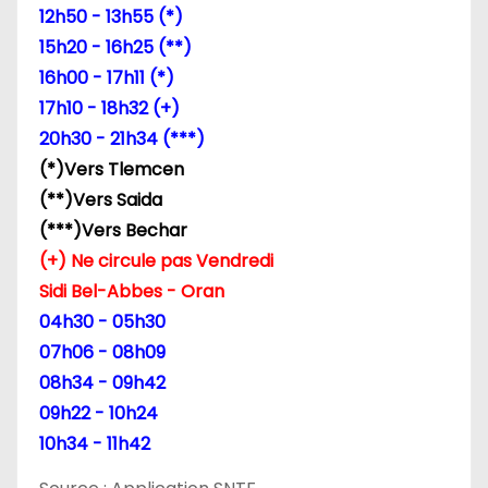
12h50 - 13h55 (*)
e
15h20 - 16h25 (**)
16h00 - 17h11 (*)
l
17h10 - 18h32 (+)
’
20h30 - 21h34 (***)
(*)Vers Tlemcen
a
(**)Vers Saida
r
(***)Vers Bechar
(+) Ne circule pas Vendredi
t
Sidi Bel-Abbes - Oran
i
04h30 - 05h30
07h06 - 08h09
c
08h34 - 09h42
l
09h22 - 10h24
10h34 - 11h42
e