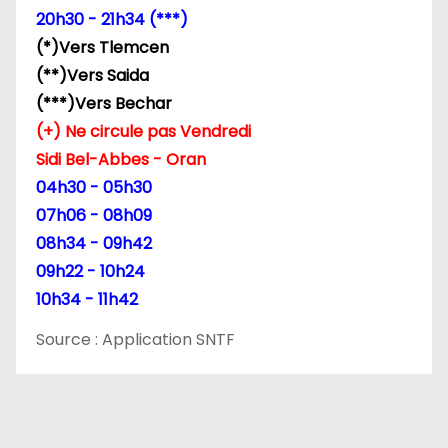
20h30 - 21h34 (***)
’
(*)Vers Tlemcen
a
(**)Vers Saida
(***)Vers Bechar
r
(+) Ne circule pas Vendredi
t
Sidi Bel-Abbes - Oran
04h30 - 05h30
i
07h06 - 08h09
c
08h34 - 09h42
09h22 - 10h24
l
10h34 - 11h42
e
Source : Application SNTF