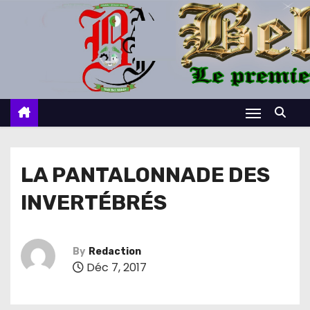
S
k
i
p
t
o
c
o
n
LA PANTALONNADE DES
t
INVERTÉBRÉS
e
n
t
By
Redaction
Déc 7, 2017