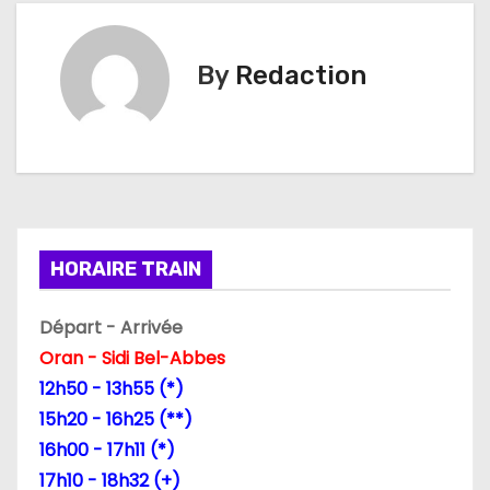
v
i
By
Redaction
g
a
t
i
HORAIRE TRAIN
o
Départ - Arrivée
n
Oran - Sidi Bel-Abbes
d
12h50 - 13h55 (*)
15h20 - 16h25 (**)
e
16h00 - 17h11 (*)
l
17h10 - 18h32 (+)