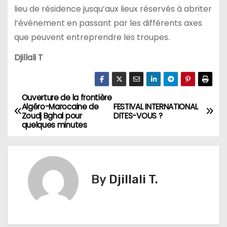
lieu de résidence jusqu’aux lieux réservés à abriter
l’événement en passant par les différents axes
que peuvent entreprendre les troupes.
Djillali T
Ouverture de la frontière
N
Algéro-Marocaine de
FESTIVAL INTERNATIONAL
Zoudj Bghal pour
DITES-VOUS ?
a
quelques minutes
v
i
By
Djillali T.
g
a