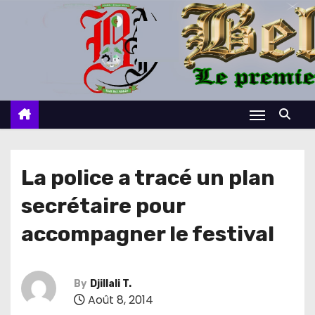
S
k
i
p
t
o
c
o
n
La police a tracé un plan
t
secrétaire pour
e
n
accompagner le festival
t
By
Djillali T.
Août 8, 2014