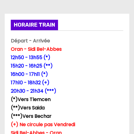
t
i
HORAIRE TRAIN
o
n
Départ - Arrivée
Oran - Sidi Bel-Abbes
d
12h50 - 13h55 (*)
e
15h20 - 16h25 (**)
16h00 - 17h11 (*)
l
17h10 - 18h32 (+)
’
20h30 - 21h34 (***)
(*)Vers Tlemcen
a
(**)Vers Saida
r
(***)Vers Bechar
(+) Ne circule pas Vendredi
t
Sidi Bel-Abbes - Oran