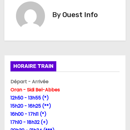
v
i
By
Ouest Info
g
a
t
i
HORAIRE TRAIN
o
Départ - Arrivée
n
Oran - Sidi Bel-Abbes
d
12h50 - 13h55 (*)
15h20 - 16h25 (**)
e
16h00 - 17h11 (*)
l
17h10 - 18h32 (+)