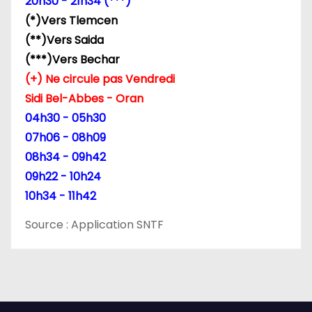
20h30 - 21h34 (***)
’
(*)Vers Tlemcen
a
(**)Vers Saida
(***)Vers Bechar
r
(+) Ne circule pas Vendredi
t
Sidi Bel-Abbes - Oran
04h30 - 05h30
i
07h06 - 08h09
c
08h34 - 09h42
09h22 - 10h24
l
10h34 - 11h42
e
Source : Application SNTF