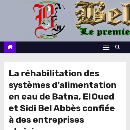
S
k
i
p
t
o
c
o
n
La réhabilitation des
t
systèmes d’alimentation
e
n
en eau de Batna, El Oued
t
et Sidi Bel Abbès confiée
à des entreprises