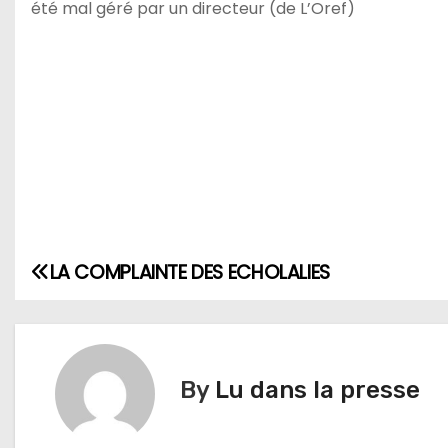
été mal géré par un directeur (de L’Oref)
LA COMPLAINTE DES ECHOLALIES
N
a
v
By
Lu dans la presse
i