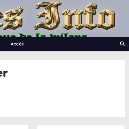
Accès
er