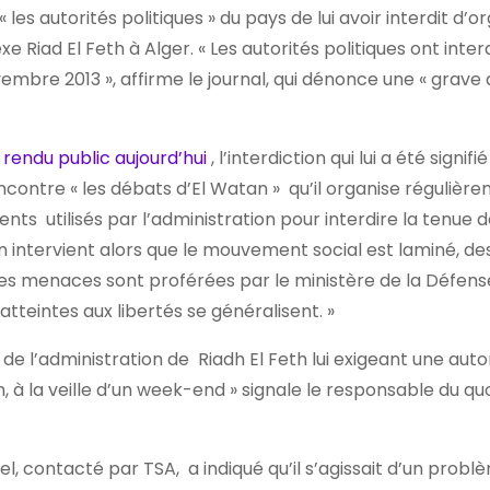
les autorités politiques » du pays de lui avoir interdit d’o
iad El Feth à Alger. « Les autorités politiques ont interd
mbre 2013 », affirme le journal, qui dénonce une « grave 
endu public aujourd’hui
, l’interdiction qui lui a été signifi
encontre « les débats d’El Watan » qu’il organise régulièr
ments utilisés par l’administration pour interdire la tenue 
ion intervient alors que le mouvement social est laminé, de
 des menaces sont proférées par le ministère de la Défens
atteintes aux libertés se généralisent. »
r de l’administration de Riadh El Feth lui exigeant une auto
, à la veille d’un week-end » signale le responsable du quo
 contacté par TSA, a indiqué qu’il s’agissait d’un problè