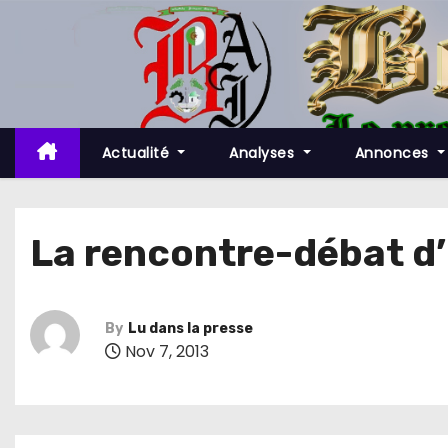
S
k
i
p
t
o
Actualité
Analyses
Annonces
c
o
n
La rencontre-débat d’E
t
e
n
By
Lu dans la presse
t
Nov 7, 2013