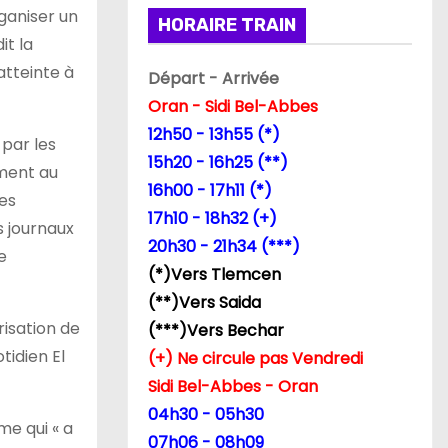
rganiser un
HORAIRE TRAIN
it la
atteinte à
Départ - Arrivée
Oran - Sidi Bel-Abbes
12h50 - 13h55 (*)
é par les
15h20 - 16h25 (**)
ement au
16h00 - 17h11 (*)
des
17h10 - 18h32 (+)
s journaux
20h30 - 21h34 (***)
e
(*)Vers Tlemcen
(**)Vers Saida
risation de
(***)Vers Bechar
tidien El
(+) Ne circule pas Vendredi
Sidi Bel-Abbes - Oran
04h30 - 05h30
me qui « a
07h06 - 08h09