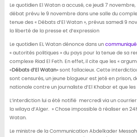
Le quotidien El Watan a accusé, ce jeudi 7 novembre, « 
débat prévu le 9 novembre dans une salle du complexe R
tenue des « Débats d’El Watan », prévus samedi 9 nove
la liberté de la presse et d’expression
Le quotidien EL Watan dénonce dans un
communiqué r
« autorités politiques » du pays pour la tenue de sa r
complexe Riad El Feth. En effet, il cite que les « argu
«
Débats d’El Watan
» sont fallacieux. Cette interdict
sont censurés, un jeune blogueur est jeté en prison,
nationale contre un journaliste d’El Khabar et que les 
L’interdiction lui a été notifié mercredi via un courrie
la wilaya d’Alger. » Chose impossible à réaliser en 24h
Watan.
Le ministre de la Communication Abdelkader Messahel,