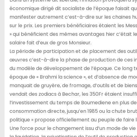
économique dirigé dit socialiste de l’époque faisait qu
manifester autrement c’est-à-dire sur les chaines hu
sur le prix. Les premiers bénéficiaires étaient les Mess
» qui bénéficient des mêmes avantages hier c’était le
salaire fait d’eux de gros Monsieur.
La période de participation et de placement des outil
œuvres c’est-à-dire la phase de production de ces i
du modèle de développement de l’époque. Ce long te
époque de « Brahmi la science », et d’absence de mo
manquait de gruyère, de fromage, d’outils et de bien
vendait des zodiacs à Bechar, les 350Fr étaient insuff
l’investissement du temps de Boumediene en plus des 
consommation directe, jusqu’en 1985 ou la chute brutal
politique » propose officiellement au peuple de fair
Une force pour le changement issu d’un mode de vie 
la liquidation, la privatisation de l’outil de producti