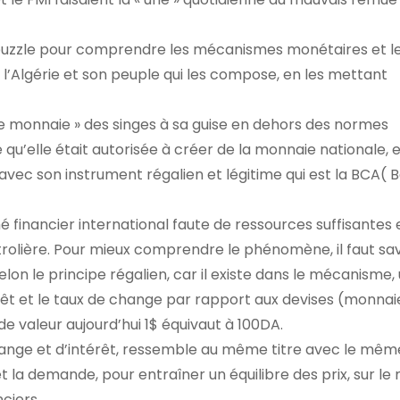
puzzle pour comprendre les mécanismes monétaires et le
 l’Algérie et son peuple qui les compose, en les mettant
tre monnaie » des singes à sa guise en dehors des normes
qu’elle était autorisée à créer de la monnaie nationale, 
 avec son instrument régalien et légitime qui est la BCA(
ché financier international faute de ressources suffisantes 
trolière. Pour mieux comprendre le phénomène, il faut sav
lon le principe régalien, car il existe dans le mécanisme,
érêt et le taux de change par rapport aux devises (monnai
de valeur aujourd’hui 1$ équivaut à 100DA.
 change et d’intérêt, ressemble au même titre avec le mêm
t la demande, pour entraîner un équilibre des prix, sur l
ciers.