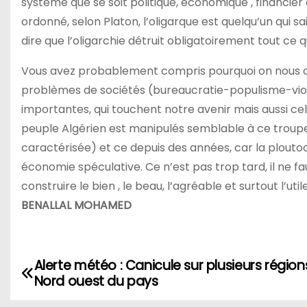
système que se soit politique, économique , financier o
ordonné, selon Platon, l’oligarque est quelqu’un qui s
dire que l’oligarchie détruit obligatoirement tout ce
Vous avez probablement compris pourquoi on nous o
problèmes de sociétés (bureaucratie-populisme-viole
importantes, qui touchent notre avenir mais aussi celui
peuple Algérien est manipulés semblable à ce troupe
caractérisée) et ce depuis des années, car la ploutoc
économie spéculative. Ce n’est pas trop tard, il ne f
construire le bien , le beau, l’agréable et surtout l’util
BENALLAL MOHAMED
Alerte météo : Canicule sur plusieurs région
N
Nord ouest du pays
a