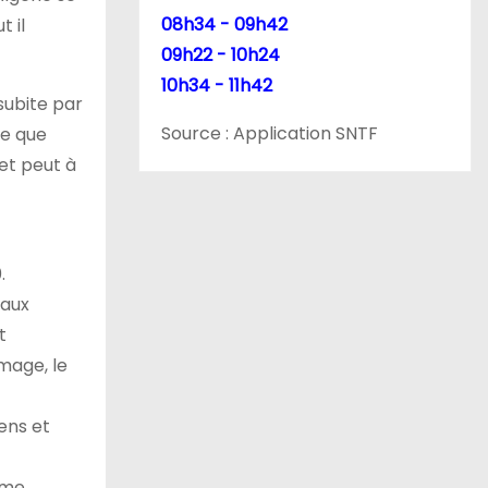
08h34 - 09h42
t il
09h22 - 10h24
10h34 - 11h42
subite par
Source : Application SNTF
ce que
 et peut à
.
taux
t
mage, le
iens et
ème