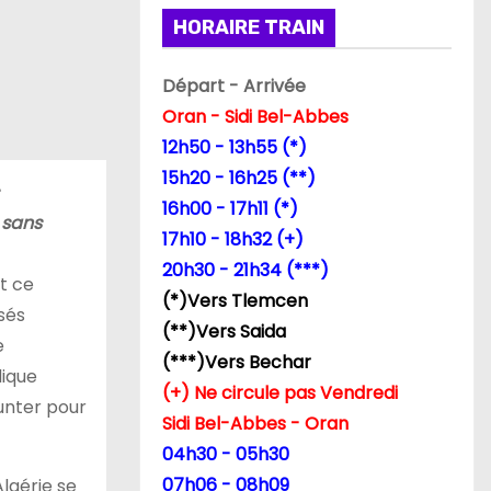
HORAIRE TRAIN
Départ - Arrivée
Oran - Sidi Bel-Abbes
12h50 - 13h55 (*)
15h20 - 16h25 (**)
16h00 - 17h11 (*)
 sans
17h10 - 18h32 (+)
20h30 - 21h34 (***)
t ce
(*)Vers Tlemcen
sés
(**)Vers Saida
e
(***)Vers Bechar
dique
(+) Ne circule pas Vendredi
unter pour
Sidi Bel-Abbes - Oran
04h30 - 05h30
07h06 - 08h09
lgérie se