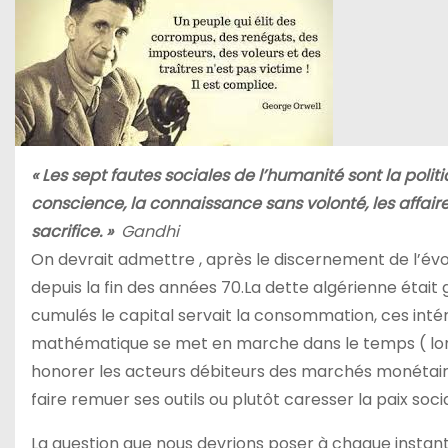
« Les sept fautes sociales de l’humanité sont la politi
conscience, la connaissance sans volonté, les affair
sacrifice. »
Gandhi
On devrait admettre , après le discernement de l’évol
depuis la fin des années 70.La dette algérienne éta
cumulés le capital servait la consommation, ces inté
mathématique se met en marche dans le temps ( long 
honorer les acteurs débiteurs des marchés monétaire
faire remuer ses outils ou plutôt caresser la paix soc
La question que nous devrions poser à chaque insta