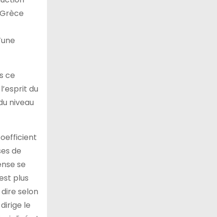
a Grèce
’une
s ce
l’esprit du
du niveau
oefficient
ses de
ense se
est plus
 dire selon
dirige le