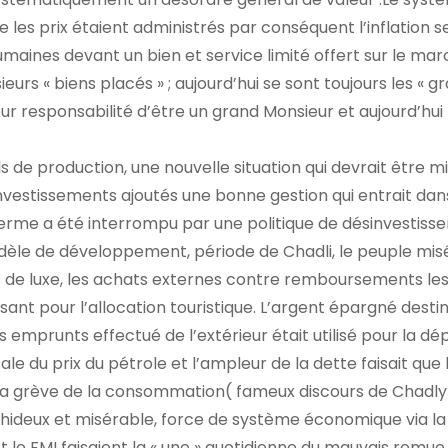
e les prix étaient administrés par conséquent l’inflation s
maines devant un bien et service limité offert sur le ma
ieurs « biens placés » ; aujourd’hui se sont toujours les « g
ur responsabilité d’être un grand Monsieur et aujourd’hui 
s de production, une nouvelle situation qui devrait être m
nvestissements ajoutés une bonne gestion qui entrait dan
rme a été interrompu par une politique de désinvestisse
dèle de développement, période de Chadli, le peuple mis
s de luxe, les achats externes contre remboursements les 
isant pour l’allocation touristique. L’argent épargné desti
emprunts effectué de l’extérieur était utilisé pour la d
e du prix du pétrole et l’ampleur de la dette faisait que l
e la grève de la consommation( fameux discours de Chadly
hideux et misérable, force de système économique via la 
on et le FMI faisaient la « une » quotidienne du mauvais rem