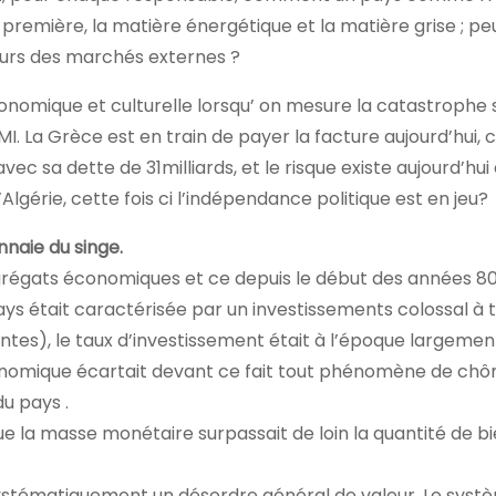
 première, la matière énergétique et la matière grise ; peu
eurs des marchés externes ?
onomique et culturelle lorsqu’ on mesure la catastrophe 
MI. La Grèce est en train de payer la facture aujourd’hui, 
ec sa dette de 31milliards, et le risque existe aujourd’hui
érie, cette fois ci l’indépendance politique est en jeu?
nnaie du singe.
 agrégats économiques et ce depuis le début des années 80
ays était caractérisée par un investissements colossal à 
santes), le taux d’investissement était à l’époque largemen
onomique écartait devant ce fait tout phénomène de chô
u pays .
 que la masse monétaire surpassait de loin la quantité de b
 systématiquement un désordre général de valeur .Le syst