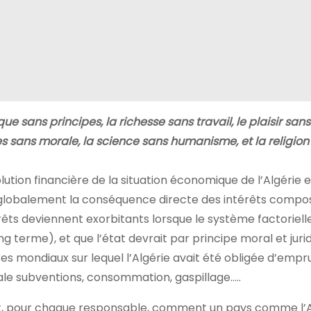
que sans principes, la richesse sans travail, le plaisir sans
es sans morale, la science sans humanisme, et la religion
ution financière de la situation économique de l’Algérie e
it globalement la conséquence directe des intérêts compo
rêts deviennent exorbitants lorsque le système factoriell
terme), et que l’état devrait par principe moral et juri
s mondiaux sur lequel l’Algérie avait été obligée d’empr
iale subventions, consommation, gaspillage…..
nt, pour chaque responsable, comment un pays comme l’A