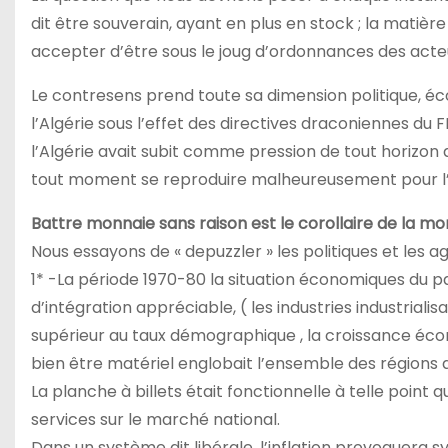
dit être souverain, ayant en plus en stock ; la matière
accepter d’être sous le joug d’ordonnances des act
Le contresens prend toute sa dimension politique, éc
l’Algérie sous l’effet des directives draconiennes du F
l’Algérie avait subit comme pression de tout horizon av
tout moment se reproduire malheureusement pour l’Alg
Battre monnaie sans raison est le corollaire de la mo
Nous essayons de « depuzzler » les politiques et les
1* -La période 1970-80 la situation économiques du p
d’intégration appréciable, ( les industries industriali
supérieur au taux démographique , la croissance éc
bien être matériel englobait l’ensemble des régions d
La planche à billets était fonctionnelle à telle point
services sur le marché national.
Dans un système dit libérale, l’inflation provoquera