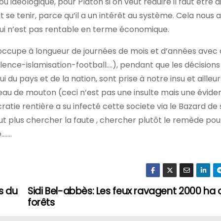
u idéologique, pour Platon si on veut réduire il faut être di
ait se tenir, parce qu’il a un intérêt au système. Cela nou
 qui n’est pas rentable en terme économique.
ccupe à longueur de journées de mois et d’années avec 
nce-islamisation-football….), pendant que les décisions
 du pays et de la nation, sont prise à notre insu et ailleur
au de mouton (ceci n’est pas une insulte mais une évide
ratie rentière a su infecté cette societe via le Bazard de
aut plus chercher la faute , chercher plutôt le remède pou
e…….
s du
Sidi Bel-abbès: Les feux ravagent 2000 ha 
forêts