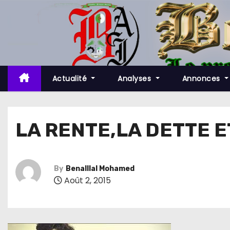
S
k
i
p
t
o
Actualité
Analyses
Annonces
c
o
n
LA RENTE,LA DETTE ET
t
e
n
By
Benalllal Mohamed
t
Août 2, 2015