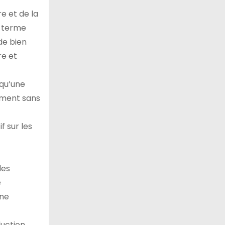
e et de la
n terme
de bien
re et
 qu’une
sement sans
f sur les
les
e
nne
duction