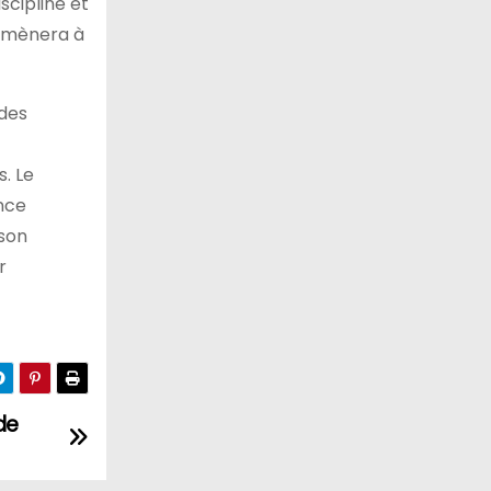
scipliné et
s amènera à
des
s. Le
nce
 son
r
de