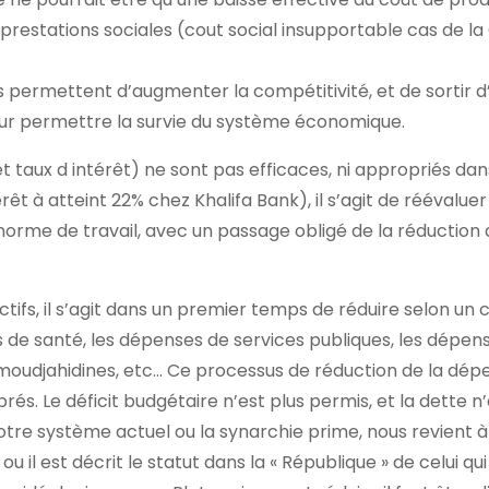
s prestations sociales (cout social insupportable cas de l
s permettent d’augmenter la compétitivité, et de sortir d
r permettre la survie du système économique.
t taux d intérêt) ne sont pas efficaces, ni appropriés dan
t à atteint 22% chez Khalifa Bank), il s’agit de réévaluer 
 norme de travail, avec un passage obligé de la réduction 
ifs, il s’agit dans un premier temps de réduire selon un c
s de santé, les dépenses de services publiques, les dépen
 moudjahidines, etc… Ce processus de réduction de la dép
rés. Le déficit budgétaire n’est plus permis, et la dette n’
tre système actuel ou la synarchie prime, nous revient à
l est décrit le statut dans la « République » de celui qui 