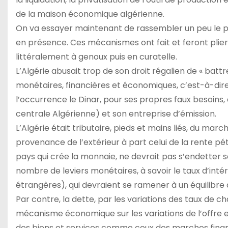
de la maison économique algérienne.
On va essayer maintenant de rassembler un peu le 
en présence. Ces mécanismes ont fait et feront plier
littéralement à genoux puis en curatelle.
L’Algérie abusait trop de son droit régalien de « bat
monétaires, financières et économiques, c’est-à-dire 
l’occurrence le Dinar, pour ses propres faux besoins,
centrale Algérienne) et son entreprise d’émission.
L’Algérie était tributaire, pieds et mains liés, du mar
provenance de l’extérieur à part celui de la rente pé
pays qui crée la monnaie, ne devrait pas s’endetter se
nombre de leviers monétaires, à savoir le taux d’int
étrangères), qui devraient se ramener à un équilibre 
Par contre, la dette, par les variations des taux de
mécanisme économique sur les variations de l’offre e
des biens et services comme ceux des marches finan