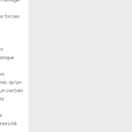
s forces
en
 Banque
en
oir, qu’un
 un certain
es
e
e marché