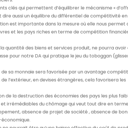
nts clés qui permettent d’équilibrer le mécanisme « d’offr
ire aussi un équilibre du différentiel de compétitivité e
tion est importante dans la mesure où elle nous permet 
uvres et les pays riches en terme de compétition financiè
la quantité des biens et services produit, ne pourra avoir
passe pour notre DA qui pratique le jeu du toboggan (glis
r de sa monnaie sera favorisée par un avantage compétiti
, de l’extérieur, en devises étrangères, cela favorisera les
on de la destruction des économies des pays les plus faib
es et irrémédiables du chômage qui veut tout dire en term
ppement, absence de projet de société , absence de bo
o-économique.
 ne pourrait être qu’une baisse effective du coût de pro