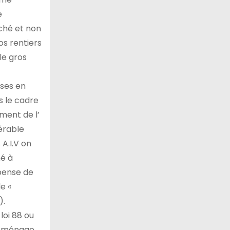
e
rché et non
ros rentiers
le gros
ises en
s le cadre
ment de l’
érable
A.I.V on
né à
épense de
e «
).
loi 88 ou
ue ménage