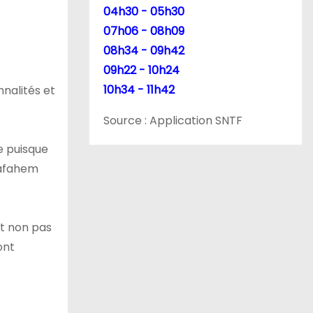
04h30 - 05h30
07h06 - 08h09
08h34 - 09h42
09h22 - 10h24
10h34 - 11h42
nalités et
Source : Application SNTF
e puisque
Wafahem
et non pas
ont