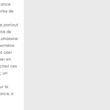
stance
prise de
de partout
ité de
 Lahassine
hénomène
et oser
mer en
r chez ces
, un
ur la
ance, a