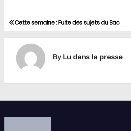
Cette semaine : Fuite des sujets du Bac
N
a
v
By
Lu dans la presse
i
g
a
t
i
o