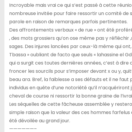
Incroyable mais vrai ce qui s’est passé à cette réun
nombreuse invitée pour faire ressortir un comité de sag
parole en raison de remarques parfois pertinentes.
Des affrontements verbaux « de rue » ont été profér
, des mots grossiers qu’on ose même pas y réfléchir ,
sages. Des injures lancées par ceux-là même qui ont,
Tbassa » oubliant de facto que seuls « lahassine e
qui a surgit ces toutes dernières années, c’est à dire
froncer les sourcils pour s’imposer devant x ou y, qu
beau ara. Bref, la faiblesse a ses défauts et il ne fa
individus en quête d’une notoriété qu’il n’acquériront
cheval de course ni ressortir la bonne graine de l’ivra
Les séquelles de cette fâcheuse assemblée y rester
simple raison que la valeur des ces hommes farfelus 
été dévoilée au grand jour.
——————–