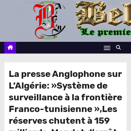
S
k
i
p
t
o
c
o
n
La presse Anglophone sur
t
L’Algérie: »Système de
e
n
surveillance à la frontière
t
Franco-tunisienne »,Les
réserves chutent à 159