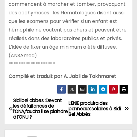
commencent à marcher et tomber, provoquant
des ecchymoses . les Hématologues disent aussi
que les examens pour vérifier si un enfant est
hémophile ne coûtent pas chers et peuvent être
réalisés dans des laboratoires publics et privés.
L’idée de fixer un âge minimum a été diffusée.
(ANSAmed)
*******************
Compilé et traduit par A. Jabli de Takhmaret
Sidi bel abbes :Devant
N
L’ENIE produira des
les défaillances de
panneaux solaires à Sidi
l’ONA,faudra il se plaindre
a
Bel Abbès
à l’ONU ?
v