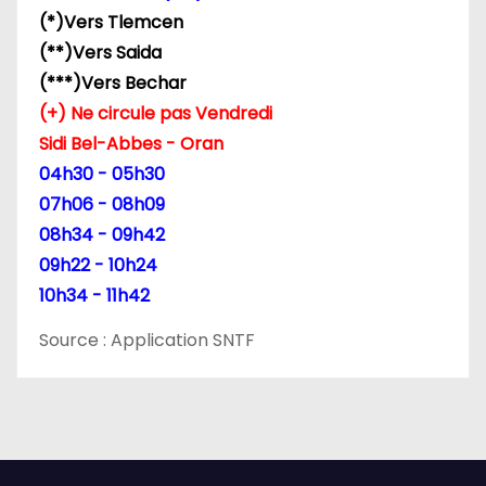
(*)Vers Tlemcen
a
(**)Vers Saida
r
(***)Vers Bechar
(+) Ne circule pas Vendredi
t
Sidi Bel-Abbes - Oran
i
04h30 - 05h30
07h06 - 08h09
c
08h34 - 09h42
l
09h22 - 10h24
10h34 - 11h42
e
Source : Application SNTF