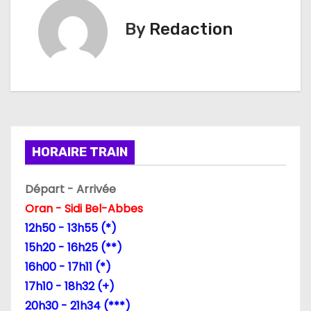
i
By
Redaction
g
a
t
i
HORAIRE TRAIN
o
n
Départ - Arrivée
Oran - Sidi Bel-Abbes
d
12h50 - 13h55 (*)
e
15h20 - 16h25 (**)
16h00 - 17h11 (*)
l
17h10 - 18h32 (+)
’
20h30 - 21h34 (***)