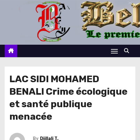
S
k
i
p
t
o
c
o
n
LAC SIDI MOHAMED
t
BENALI Crime écologique
e
n
et santé publique
t
menacée
By
Djillali T.