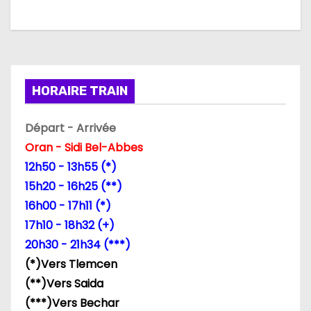
a
t
i
HORAIRE TRAIN
o
n
Départ - Arrivée
Oran - Sidi Bel-Abbes
d
12h50 - 13h55 (*)
e
15h20 - 16h25 (**)
16h00 - 17h11 (*)
l
17h10 - 18h32 (+)
’
20h30 - 21h34 (***)
(*)Vers Tlemcen
a
(**)Vers Saida
r
(***)Vers Bechar