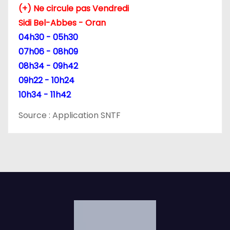
(+) Ne circule pas Vendredi
t
Sidi Bel-Abbes - Oran
i
04h30 - 05h30
07h06 - 08h09
c
08h34 - 09h42
l
09h22 - 10h24
10h34 - 11h42
e
Source : Application SNTF