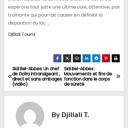
espérons tout juste une ultime ouïe, attentive, pas
traînante qui pourrait causer en définitif la
disparition du lac …
Djillali Toumi
Sidi Bel-Abbes: Un chef
Sidi Bel-Abbes :
N
de Daîra intransigeant ,
Mouvements et fins de
direct et sans ambages
fonction dans le corps
a
(vidéo)
de sûreté
v
i
By
Djillali T.
g