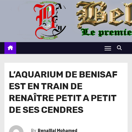
S
k
i
p
t
o
c
o
n
L’AQUARIUM DE BENISAF
t
EST EN TRAIN DE
e
n
RENAÎTRE PETIT A PETIT
t
DE SES CENDRES
By
Benalllal Mohamed