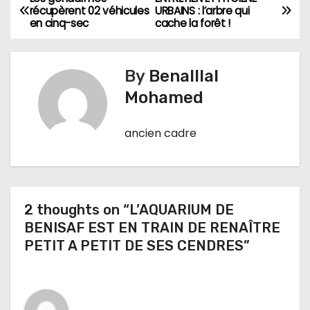
N
récupèrent 02 véhicules
URBAINS : l’arbre qui
en cinq-sec
cache la forêt !
a
v
By
Benalllal
i
Mohamed
g
ancien cadre
a
t
i
2 thoughts on “L’AQUARIUM DE
BENISAF EST EN TRAIN DE RENAÎTRE
o
PETIT A PETIT DE SES CENDRES ”
n
d