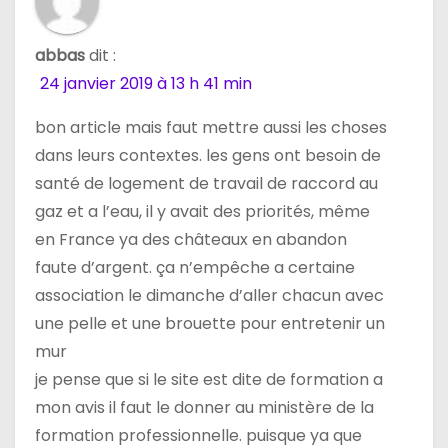
e
abbas
dit :
l
24 janvier 2019 à 13 h 41 min
’
bon article mais faut mettre aussi les choses
a
dans leurs contextes. les gens ont besoin de
santé de logement de travail de raccord au
r
gaz et a l’eau, il y avait des priorités, même
t
en France ya des châteaux en abandon
faute d’argent. ça n’empêche a certaine
i
association le dimanche d’aller chacun avec
c
une pelle et une brouette pour entretenir un
mur
l
je pense que si le site est dite de formation a
e
mon avis il faut le donner au ministère de la
formation professionnelle. puisque ya que