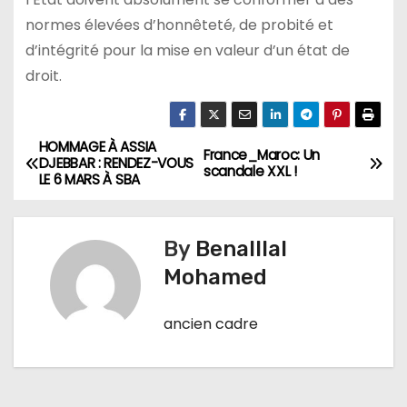
normes élevées d’honnêteté, de probité et
d’intégrité pour la mise en valeur d’un état de
droit.
HOMMAGE À ASSIA
N
France_Maroc: Un
DJEBBAR : RENDEZ-VOUS
scandale XXL !
LE 6 MARS À SBA
a
v
By
Benalllal
i
Mohamed
g
ancien cadre
a
t