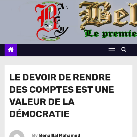
S
k
i
p
t
o
c
o
n
LE DEVOIR DE RENDRE
t
DES COMPTES EST UNE
e
n
VALEUR DE LA
t
DÉMOCRATIE
By
Benalllal Mohamed