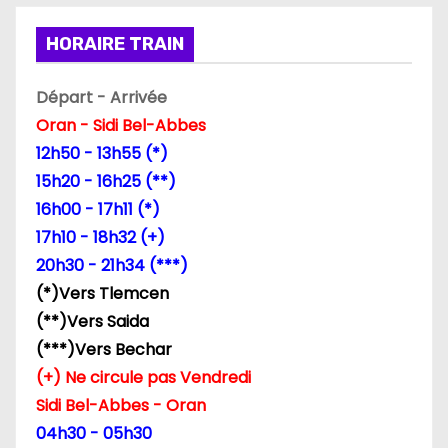
i
HORAIRE TRAIN
o
n
Départ - Arrivée
Oran - Sidi Bel-Abbes
d
12h50 - 13h55 (*)
e
15h20 - 16h25 (**)
16h00 - 17h11 (*)
l
17h10 - 18h32 (+)
’
20h30 - 21h34 (***)
(*)Vers Tlemcen
a
(**)Vers Saida
r
(***)Vers Bechar
(+) Ne circule pas Vendredi
t
Sidi Bel-Abbes - Oran
i
04h30 - 05h30