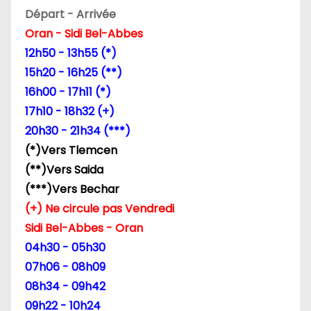
Départ - Arrivée
e
Oran - Sidi Bel-Abbes
l
12h50 - 13h55 (*)
15h20 - 16h25 (**)
’
16h00 - 17h11 (*)
a
17h10 - 18h32 (+)
20h30 - 21h34 (***)
r
(*)Vers Tlemcen
t
(**)Vers Saida
(***)Vers Bechar
i
(+) Ne circule pas Vendredi
c
Sidi Bel-Abbes - Oran
04h30 - 05h30
l
07h06 - 08h09
e
08h34 - 09h42
09h22 - 10h24