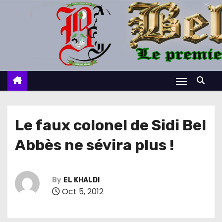
S
k
i
p
t
o
c
o
n
Le faux colonel de Sidi Bel
t
Abbès ne sévira plus !
e
n
t
By
EL KHALDI
Oct 5, 2012