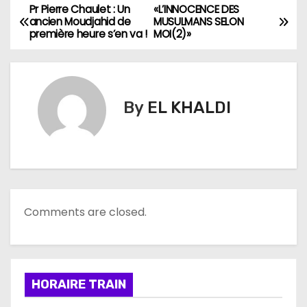
Pr Pierre Chaulet : Un
«L’INNOCENCE DES
N
ancien Moudjahid de
MUSULMANS SELON
première heure s’en va !
MOI(2)»
a
v
i
By
EL KHALDI
g
a
t
Comments are closed.
i
o
n
HORAIRE TRAIN
d