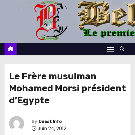
S
k
i
p
t
o
c
o
n
Le Frère musulman
t
Mohamed Morsi président
e
n
d’Egypte
t
By
Ouest Info
Juin 24, 2012