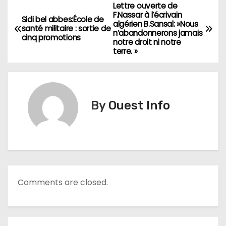
Lettre ouverte de
N
F.Nassar à l’écrivain
Sidi bel abbes:École de
algérien B.Sansal: »Nous
a
santé militaire : sortie de
n’abandonnerons jamais
cinq promotions
notre droit ni notre
v
terre. »
i
g
By
Ouest Info
a
t
i
o
Comments are closed.
n
d