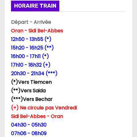
HORAIRE TRAIN
e
l
Départ - Arrivée
Oran - Sidi Bel-Abbes
’
12h50 - 13h55 (*)
a
15h20 - 16h25 (**)
16h00 - 17h11 (*)
r
17h10 - 18h32 (+)
t
20h30 - 21h34 (***)
(*)Vers Tlemcen
i
(**)Vers Saida
c
(***)Vers Bechar
(+) Ne circule pas Vendredi
l
Sidi Bel-Abbes - Oran
e
04h30 - 05h30
07h06 - 08h09