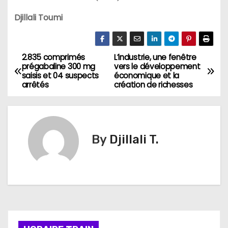
Djillali Toumi
2.835 comprimés
L’industrie, une fenêtre
N
prégabaline 300 mg
vers le développement
saisis et 04 suspects
économique et la
a
arrêtés
création de richesses
v
i
By
Djillali T.
g
a
t
i