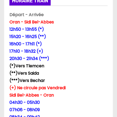
HORAIRE TRAIN
o
n
Départ - Arrivée
Oran - Sidi Bel-Abbes
d
12h50 - 13h55 (*)
e
15h20 - 16h25 (**)
16h00 - 17h11 (*)
l
17h10 - 18h32 (+)
’
20h30 - 21h34 (***)
(*)Vers Tlemcen
a
(**)Vers Saida
r
(***)Vers Bechar
(+) Ne circule pas Vendredi
t
Sidi Bel-Abbes - Oran
i
04h30 - 05h30
07h06 - 08h09
c