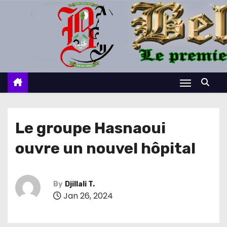
S
k
i
p
t
o
c
o
n
Le groupe Hasnaoui
t
ouvre un nouvel hôpital
e
n
t
By
Djillali T.
Jan 26, 2024