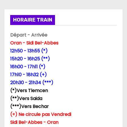
t
i
HORAIRE TRAIN
o
Départ - Arrivée
n
Oran - Sidi Bel-Abbes
d
12h50 - 13h55 (*)
15h20 - 16h25 (**)
e
16h00 - 17h11 (*)
l
17h10 - 18h32 (+)
20h30 - 21h34 (***)
’
(*)Vers Tlemcen
a
(**)Vers Saida
(***)Vers Bechar
r
(+) Ne circule pas Vendredi
t
Sidi Bel-Abbes - Oran