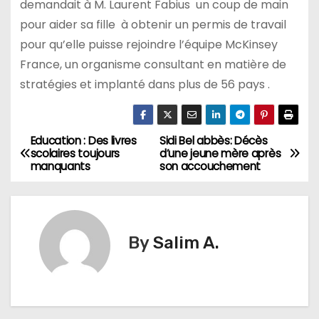
demandait à M. Laurent Fabius un coup de main
pour aider sa fille à obtenir un permis de travail
pour qu’elle puisse rejoindre l’équipe McKinsey
France, un organisme consultant en matière de
stratégies et implanté dans plus de 56 pays .
Education : Des livres
Sidi Bel abbès: Décès
N
scolaires toujours
d’une jeune mère après
manquants
son accouchement
a
v
i
By
Salim A.
g
a