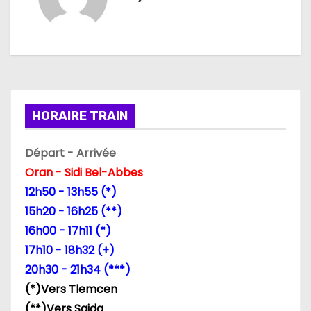
a
t
i
o
HORAIRE TRAIN
n
Départ - Arrivée
d
Oran - Sidi Bel-Abbes
12h50 - 13h55 (*)
e
15h20 - 16h25 (**)
l
16h00 - 17h11 (*)
17h10 - 18h32 (+)
’
20h30 - 21h34 (***)
a
(*)Vers Tlemcen
(**)Vers Saida