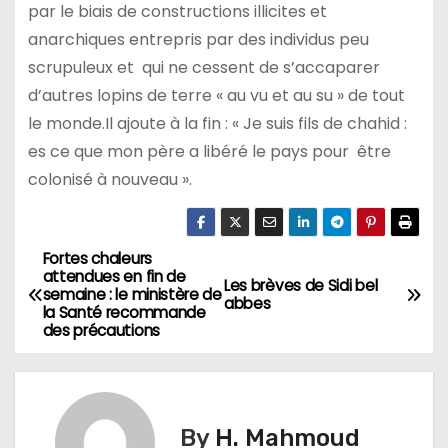
par le biais de constructions illicites et
anarchiques entrepris par des individus peu
scrupuleux et qui ne cessent de s’accaparer
d’autres lopins de terre « au vu et au su » de tout
le monde.Il ajoute à la fin : « Je suis fils de chahid :
es ce que mon père a libéré le pays pour être
colonisé à nouveau ».
Fortes chaleurs
N
attendues en fin de
Les brèves de Sidi bel
semaine : le ministère de
a
abbes
la Santé recommande
des précautions
v
i
g
By
H. Mahmoud