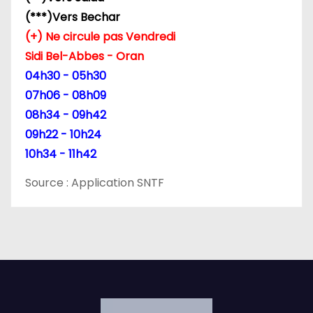
r
(***)Vers Bechar
t
(+) Ne circule pas Vendredi
Sidi Bel-Abbes - Oran
i
04h30 - 05h30
c
07h06 - 08h09
08h34 - 09h42
l
09h22 - 10h24
e
10h34 - 11h42
Source : Application SNTF