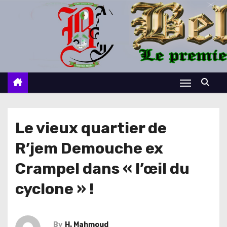
S
k
i
p
t
o
c
o
n
Le vieux quartier de
t
R’jem Demouche ex
e
n
Crampel dans « l’œil du
t
cyclone » !
By
H. Mahmoud