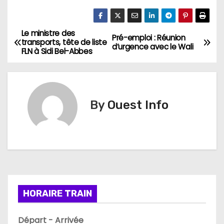
Le ministre des
N
Pré-emploi : Réunion
transports, tête de liste
d’urgence avec le Wali
FLN à Sidi Bel-Abbes
a
v
i
By
Ouest Info
g
a
t
i
HORAIRE TRAIN
o
Départ - Arrivée