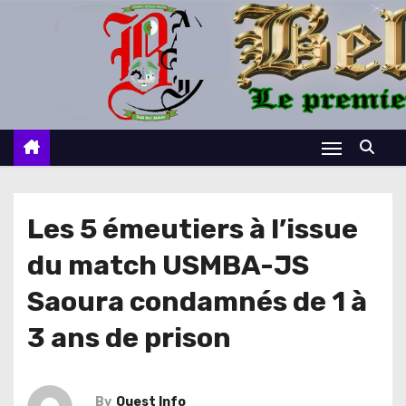
S
k
i
p
t
o
c
o
n
Les 5 émeutiers à l’issue
t
du match USMBA-JS
e
n
Saoura condamnés de 1 à
t
3 ans de prison
By
Ouest Info