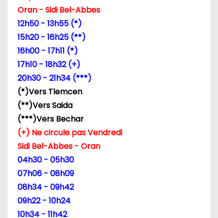
n
Oran - Sidi Bel-Abbes
d
12h50 - 13h55 (*)
15h20 - 16h25 (**)
e
16h00 - 17h11 (*)
l
17h10 - 18h32 (+)
20h30 - 21h34 (***)
’
(*)Vers Tlemcen
a
(**)Vers Saida
(***)Vers Bechar
r
(+) Ne circule pas Vendredi
t
Sidi Bel-Abbes - Oran
04h30 - 05h30
i
07h06 - 08h09
c
08h34 - 09h42
09h22 - 10h24
l
10h34 - 11h42