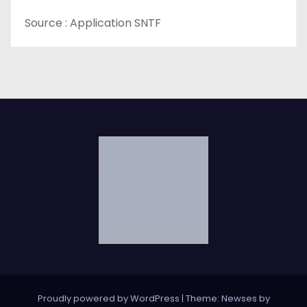
e
Source : Application SNTF
Proudly powered by WordPress
|
Theme: Newses by