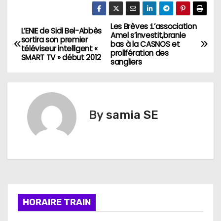
Les Brèves :L’association
N
L’ENIE de Sidi Bel-Abbès
Amel s’investit,branle
sortira son premier
bas à la CASNOS et
a
téléviseur intelligent «
prolifération des
SMART TV » début 2012
sangliers
v
i
g
By
samia SE
a
t
i
o
HORAIRE TRAIN
n