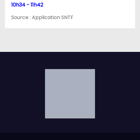
e
10h34 - 11h42
Source : Application SNTF