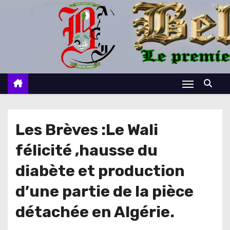
S
k
i
p
t
o
c
o
n
Les Brèves :Le Wali
t
félicité ,hausse du
e
n
diabète et production
t
d’une partie de la pièce
détachée en Algérie.