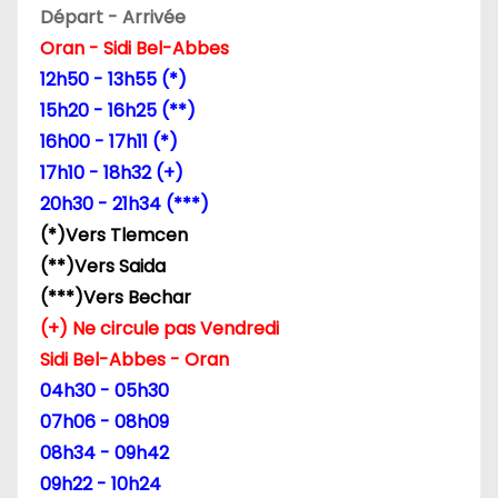
Départ - Arrivée
d
Oran - Sidi Bel-Abbes
12h50 - 13h55 (*)
e
15h20 - 16h25 (**)
l
16h00 - 17h11 (*)
17h10 - 18h32 (+)
’
20h30 - 21h34 (***)
a
(*)Vers Tlemcen
(**)Vers Saida
r
(***)Vers Bechar
t
(+) Ne circule pas Vendredi
Sidi Bel-Abbes - Oran
i
04h30 - 05h30
c
07h06 - 08h09
08h34 - 09h42
l
09h22 - 10h24