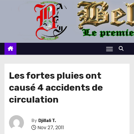
S
k
i
p
t
o
c
o
n
Les fortes pluies ont
t
causé 4 accidents de
e
n
circulation
t
By
Djillali T.
Nov 27, 2011