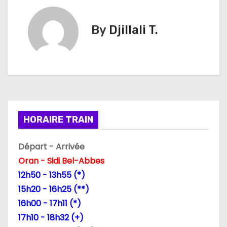
i
By
Djillali T.
g
a
t
i
HORAIRE TRAIN
o
n
Départ - Arrivée
Oran - Sidi Bel-Abbes
d
12h50 - 13h55 (*)
e
15h20 - 16h25 (**)
16h00 - 17h11 (*)
l
17h10 - 18h32 (+)