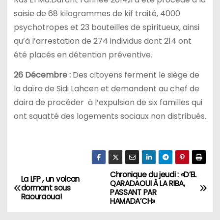
saisie de 68 kilogrammes de kif traité, 4000
psychotropes et 23 bouteilles de spiritueux, ainsi
qu’à l’arrestation de 274 individus dont 214 ont
été placés en détention préventive.
26 Décembre :
Des citoyens ferment le siège de
la daïra de Sidi Lahcen et demandent au chef de
daira de procéder à l’expulsion de six familles qui
ont squatté des logements sociaux non distribués.
Chronique du jeudi : «D’EL
N
La LFP , un volcan
QARADAOUI À LA RIBA,
dormant sous
PASSANT PAR
a
Raouraoua!
HAMADA’CH»