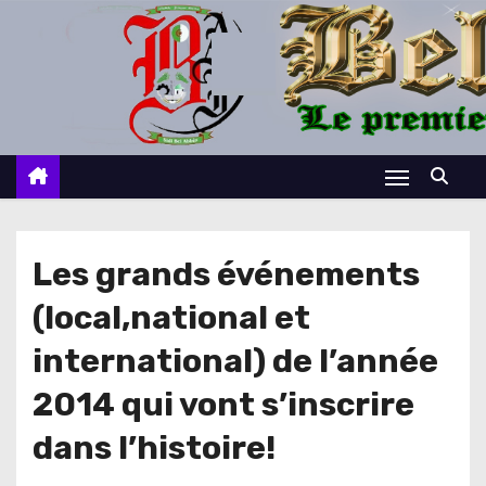
S
k
i
p
t
o
c
o
n
Les grands événements
t
(local,national et
e
n
international) de l’année
t
2014 qui vont s’inscrire
dans l’histoire!