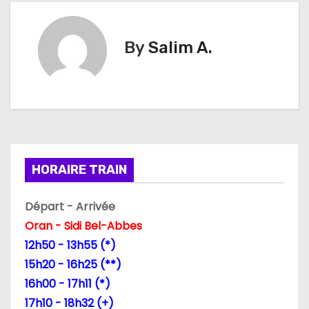
v
i
By
Salim A.
g
a
t
i
HORAIRE TRAIN
o
n
Départ - Arrivée
Oran - Sidi Bel-Abbes
d
12h50 - 13h55 (*)
e
15h20 - 16h25 (**)
16h00 - 17h11 (*)
l
17h10 - 18h32 (+)