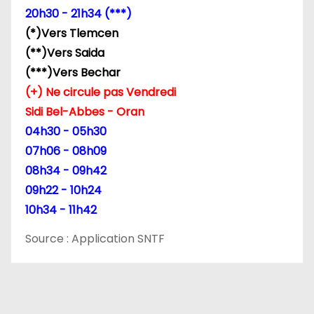
’
20h30 - 21h34 (***)
(*)Vers Tlemcen
a
(**)Vers Saida
r
(***)Vers Bechar
(+) Ne circule pas Vendredi
t
Sidi Bel-Abbes - Oran
i
04h30 - 05h30
07h06 - 08h09
c
08h34 - 09h42
l
09h22 - 10h24
10h34 - 11h42
e
Source : Application SNTF