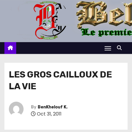
S
k
i
p
t
o
c
o
n
LES GROS CAILLOUX DE
t
LA VIE
e
n
t
By
BenKhelouf K.
Oct 31, 2011