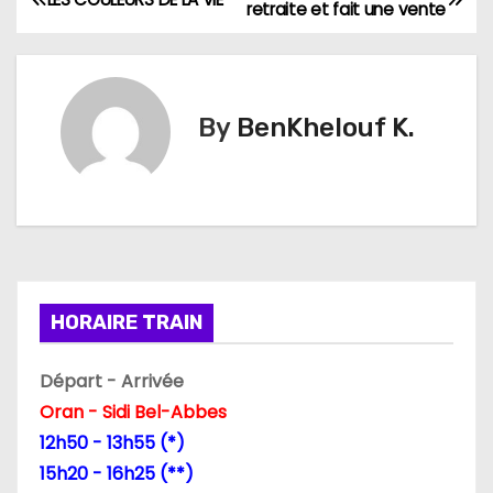
N
retraite et fait une vente
a
v
By
BenKhelouf K.
i
g
a
t
i
HORAIRE TRAIN
o
Départ - Arrivée
n
Oran - Sidi Bel-Abbes
12h50 - 13h55 (*)
d
15h20 - 16h25 (**)