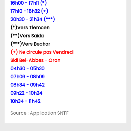
e
16h00 - 17h11 (*)
17h10 - 18h32 (+)
l
20h30 - 21h34 (***)
’
(*)Vers Tlemcen
(**)Vers Saida
a
(***)Vers Bechar
r
(+) Ne circule pas Vendredi
Sidi Bel-Abbes - Oran
t
04h30 - 05h30
i
07h06 - 08h09
08h34 - 09h42
c
09h22 - 10h24
l
10h34 - 11h42
e
Source : Application SNTF