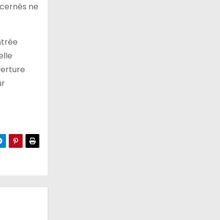
ncernés ne
ntrée
elle
uverture
ur