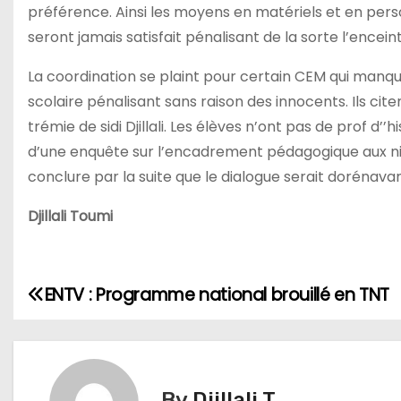
préférence. Ainsi les moyens en matériels et en pers
seront jamais satisfait pénalisant de la sorte l’enceint
La coordination se plaint pour certain CEM qui manq
scolaire pénalisant sans raison des innocents. Ils ci
trémie de sidi Djillali. Les élèves n’ont pas de prof d’’
d’une enquête sur l’encadrement pédagogique aux n
conclure par la suite que le dialogue serait dorénava
Djillali Toumi
ENTV : Programme national brouillé en TNT
N
a
v
By
Djillali T.