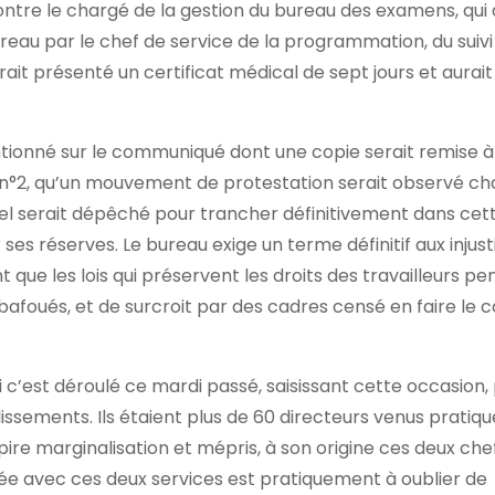
contre le chargé de la gestion du bureau des examens, qui 
au par le chef de service de la programmation, du suivi
it présenté un certificat médical de sept jours et aurai
ntionné sur le communiqué dont une copie serait remise 
 n°2, qu’un mouvement de protestation serait observé ch
el serait dépêché pour trancher définitivement dans cett
es réserves. Le bureau exige un terme définitif aux injust
e les lois qui préservent les droits des travailleurs pe
foués, et de surcroit par des cadres censé en faire le c
i c’est déroulé ce mardi passé, saisissant cette occasion,
ssements. Ils étaient plus de 60 directeurs venus prati
 pire marginalisation et mépris, à son origine ces deux che
 liée avec ces deux services est pratiquement à oublier de