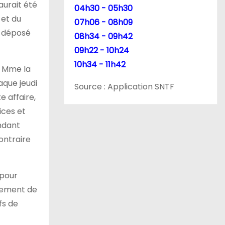
aurait été
04h30 - 05h30
 et du
07h06 - 08h09
t déposé
08h34 - 09h42
09h22 - 10h24
10h34 - 11h42
à Mme la
aque jeudi
Source : Application SNTF
e affaire,
ices et
ndant
ontraire
 pour
quement de
fs de