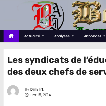
S
k
i
p
t
o
Actualité
Analyses
Annonces
c
o
n
Les syndicats de l’édu
t
des deux chefs de ser
e
n
t
By
Djillali T.
Oct 15, 2014