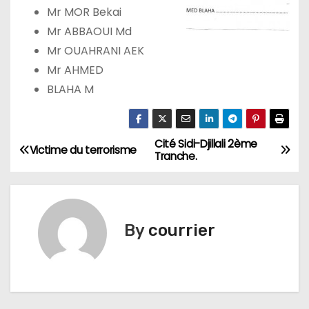
Mr MOR Bekai
Mr ABBAOUI Md
Mr OUAHRANI AEK
Mr AHMED
BLAHA M
Cité Sidi-Djillali 2ème
N
Victime du terrorisme
Tranche.
a
v
By
courrier
i
g
a