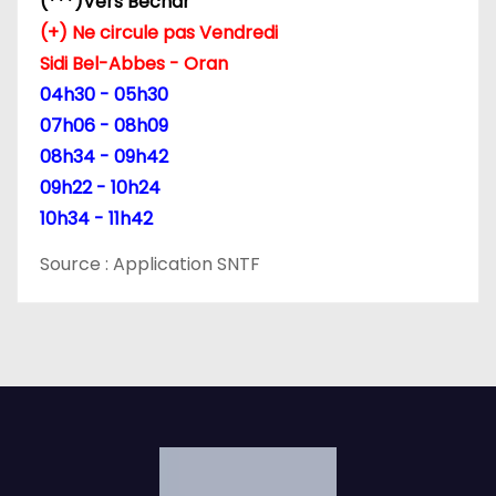
(***)Vers Bechar
(+) Ne circule pas Vendredi
i
Sidi Bel-Abbes - Oran
c
04h30 - 05h30
07h06 - 08h09
l
08h34 - 09h42
e
09h22 - 10h24
10h34 - 11h42
Source : Application SNTF