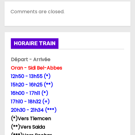
t
Comments are closed.
i
o
n
HORAIRE TRAIN
d
Départ - Arrivée
Oran - Sidi Bel-Abbes
e
12h50 - 13h55 (*)
l
15h20 - 16h25 (**)
16h00 - 17h11 (*)
’
17h10 - 18h32 (+)
a
20h30 - 21h34 (***)
(*)Vers Tlemcen
r
(**)Vers Saida
t