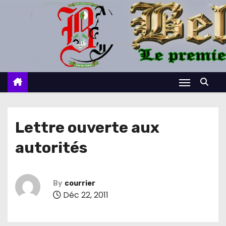
S
k
i
p
t
o
c
o
n
Lettre ouverte aux
t
autorités
e
n
t
By
courrier
Déc 22, 2011