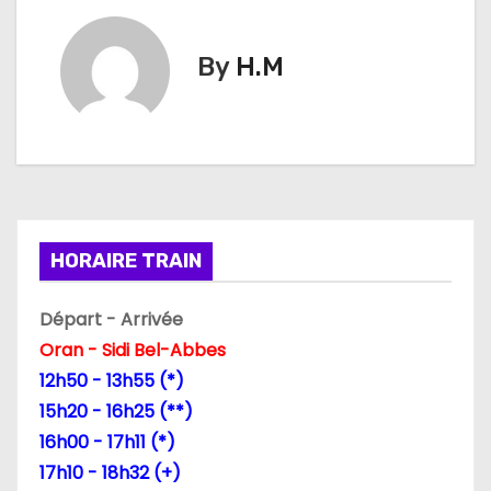
i
By
H.M
g
a
t
i
HORAIRE TRAIN
o
n
Départ - Arrivée
Oran - Sidi Bel-Abbes
d
12h50 - 13h55 (*)
e
15h20 - 16h25 (**)
16h00 - 17h11 (*)
l
17h10 - 18h32 (+)