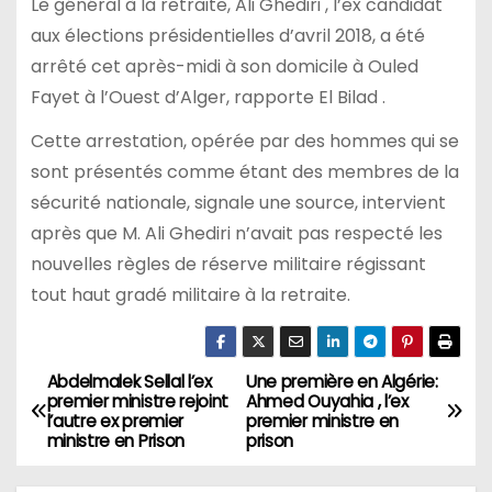
Le général à la retraite, Ali Ghediri , l’ex candidat
aux élections présidentielles d’avril 2018, a été
arrêté cet après-midi à son domicile à Ouled
Fayet à l’Ouest d’Alger, rapporte El Bilad .
Cette arrestation, opérée par des hommes qui se
sont présentés comme étant des membres de la
sécurité nationale, signale une source, intervient
après que M. Ali Ghediri n’avait pas respecté les
nouvelles règles de réserve militaire régissant
tout haut gradé militaire à la retraite.
Abdelmalek Sellal l’ex
Une première en Algérie:
N
premier ministre rejoint
Ahmed Ouyahia , l’ex
l’autre ex premier
premier ministre en
a
ministre en Prison
prison
v