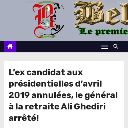
S
k
i
p
t
o
c
o
n
L’ex candidat aux
t
présidentielles d’avril
e
n
2019 annulées, le général
t
à la retraite Ali Ghediri
arrêté!