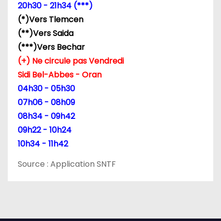
’
20h30 - 21h34 (***)
(*)Vers Tlemcen
a
(**)Vers Saida
r
(***)Vers Bechar
(+) Ne circule pas Vendredi
t
Sidi Bel-Abbes - Oran
i
04h30 - 05h30
07h06 - 08h09
c
08h34 - 09h42
l
09h22 - 10h24
10h34 - 11h42
e
Source : Application SNTF