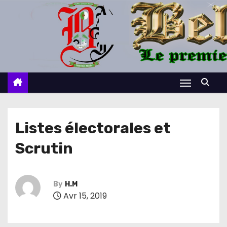
S
k
i
p
t
o
c
o
n
Listes électorales et
t
Scrutin
e
n
t
By
H.M
Avr 15, 2019