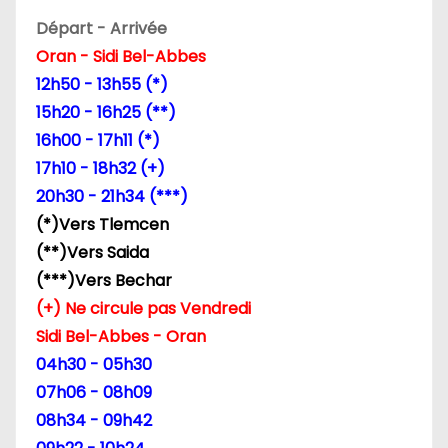
n
Départ - Arrivée
Oran - Sidi Bel-Abbes
d
12h50 - 13h55 (*)
e
15h20 - 16h25 (**)
16h00 - 17h11 (*)
l
17h10 - 18h32 (+)
’
20h30 - 21h34 (***)
(*)Vers Tlemcen
a
(**)Vers Saida
r
(***)Vers Bechar
(+) Ne circule pas Vendredi
t
Sidi Bel-Abbes - Oran
i
04h30 - 05h30
07h06 - 08h09
c
08h34 - 09h42
l