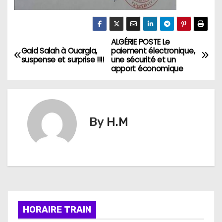
ALGÉRIE POSTE Le
N
Gaid Salah à Ouargla,
paiement électronique,
suspense et surprise !!!!
une sécurité et un
a
apport économique
v
i
By
H.M
g
a
t
i
HORAIRE TRAIN
o